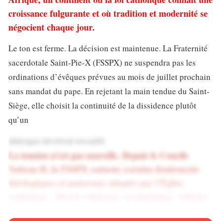
croissance fulgurante et où tradition et modernité se
négocient chaque jour.
Le ton est ferme. La décision est maintenue. La Fraternité
sacerdotale Saint-Pie-X (FSSPX) ne suspendra pas les
ordinations d’évêques prévues au mois de juillet prochain
sans mandat du pape. En rejetant la main tendue du Saint-
Siège, elle choisit la continuité de la dissidence plutôt
qu’un
dialogue doctrinal encadré.
La tension n’est pas nouvelle. Depuis le Concile
Vatican II, la FSSPX conteste certains fondements
théologiques et pastoraux adoptés par l’Église
catholique : liberté religieuse, œcuménisme, réforme
liturgique. À ses yeux, ces évolutions ont dilué la