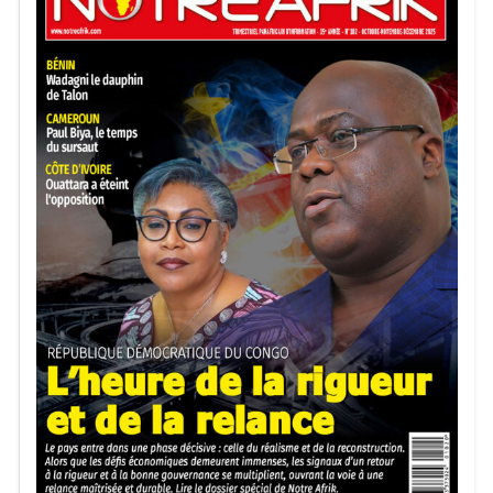
par sa démographie, pèsera de plus en plus dans
l’équilibre interne du catholicisme mondial. La crise
actuelle n’est donc pas qu’un différend liturgique. Elle
révèle une tension plus profonde : comment rester
universel dans un monde fragmenté ? L’Afrique,
laboratoire spirituel du XXIᵉ siècle, pourrait bien devenir
l’un des arbitres silencieux de cette recomposition.
Simon Pierre Etoundi