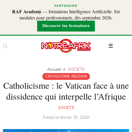
PARTENAIRE
RAF Academy
— formations Intelligence Artificielle. Six
modules pour professionnels, dès septembre 2026.
Découvrir les formations
Accueil
SOCIETE
CATHOLICISME
,
RELIGION
Catholicisme : le Vatican face à une
dissidence qui interpelle l’Afrique
SOCIETE
Publié le
février 25, 2026