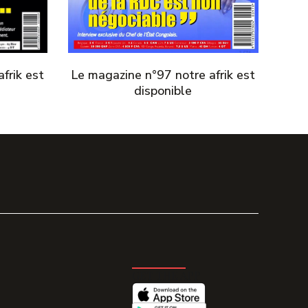
frik est
Le magazine n°97 notre afrik est
disponible
GET THE APP