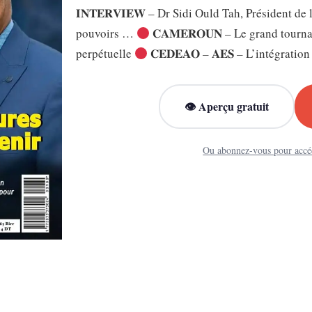
𝐈𝐍𝐓𝐄𝐑𝐕𝐈𝐄𝐖 – Dr Sidi Ould Tah, Président 
pouvoirs …
𝐂𝐀𝐌𝐄𝐑𝐎𝐔𝐍 – Le grand tourn
perpétuelle
𝐂𝐄𝐃𝐄𝐀𝐎 – 𝐀𝐄𝐒 – L’intégrati
👁 Aperçu gratuit
Ou abonnez-vous pour accé