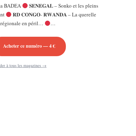
de la BADEA
𝐒𝐄𝐍𝐄𝐆𝐀𝐋 – Sonko et les pleins
ant
𝐑𝐃 𝐂𝐎𝐍𝐆𝐎- 𝐑𝐖𝐀𝐍𝐃𝐀 – La querelle
on régionale en péril…
…
Acheter ce numéro — 4 €
der à tous les magazines →