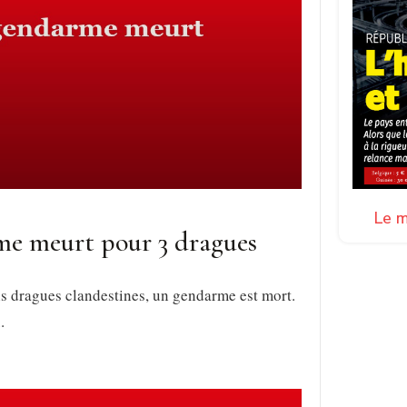
Le m
rme meurt pour 3 dragues
is dragues clandestines, un gendarme est mort.
.