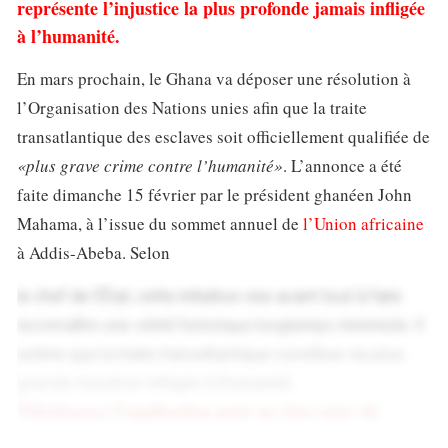
représente l’injustice la plus profonde jamais infligée
à l’humanité.
En mars prochain, le Ghana va déposer une résolution à
l’Organisation des Nations unies afin que la traite
transatlantique des esclaves soit officiellement qualifiée de
«plus grave crime contre l’humanité»
. L’annonce a été
faite dimanche 15 février par le président ghanéen John
Mahama, à l’issue du sommet annuel de
l’Union africaine
à Addis-Abeba. Selon
le chef de l’État, cette initiative vise avant tout à faire
reconnaître une vérité historique longtemps minimisée. Il
estime que la traite transatlantique constitue
«la plus
grande injustice»
infligée à l’humanité.
Téléchargez
l’application pour ne rien rater de
l’actualité