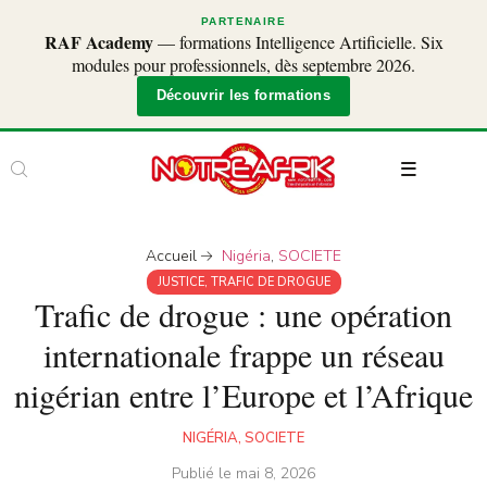
PARTENAIRE
RAF Academy
— formations Intelligence Artificielle. Six
modules pour professionnels, dès septembre 2026.
Découvrir les formations
Accueil
Nigéria
,
SOCIETE
JUSTICE
,
TRAFIC DE DROGUE
Trafic de drogue : une opération
internationale frappe un réseau
nigérian entre l’Europe et l’Afrique
NIGÉRIA
,
SOCIETE
Publié le
mai 8, 2026