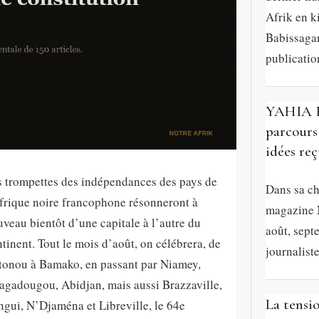
Afrik en 
Babissagan
publicatio
YAHIA Be
parcours 
idées reç
s trompettes des indépendances des pays de
Dans sa ch
frique noire francophone résonneront à
magazine N
veau bientôt d’une capitale à l’autre du
août, sept
tinent. Tout le mois d’août, on célébrera, de
journaliste
tonou à Bamako, en passant par Niamey,
agadougou, Abidjan, mais aussi Brazzaville,
La tensi
gui, N’Djaména et Libreville, le 64e