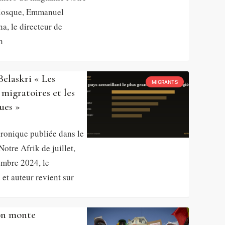
kiosque, Emmanuel
a, le directeur de
n
laskri « Les
MIGRANTS
migratoires et les
ues »
ronique publiée dans le
otre Afrik de juillet,
embre 2024, le
 et auteur revient sur
on monte