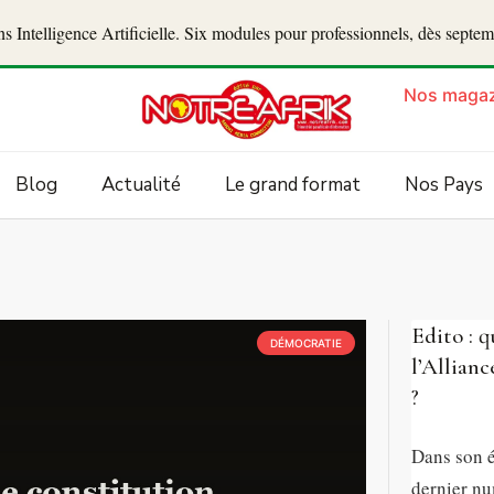
 Intelligence Artificielle. Six modules pour professionnels, dès septe
Nos magaz
Blog
Actualité
Le grand format
Nos Pays
Edito : q
DÉMOCRATIE
l’Allianc
?
Dans son é
dernier n