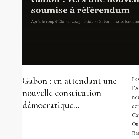
Gabon : en attendant une
Le
l’A
nouvelle constitution
nou
démocratique…
con
Co
Ou
Ban