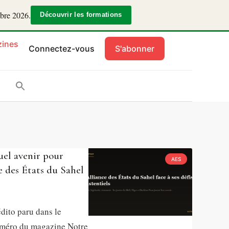
mbre 2026.
Découvrir les formations
ines
Connectez-vous
S'abonner
uel avenir pour
AES
e des États du Sahel
dito paru dans le
uméro du magazine Notre