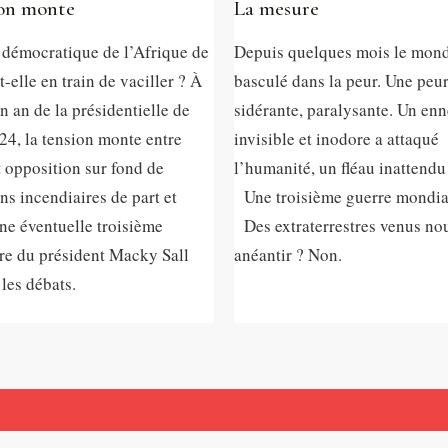
ion monte
La mesure
e démocratique de l’Afrique de
Depuis quelques mois le mon
t-elle en train de vaciller ? À
basculé dans la peur. Une peu
 an de la présidentielle de
sidérante, paralysante. Un en
24, la tension monte entre
invisible et inodore a attaqué
t opposition sur fond de
l’humanité, un fléau inatten
ns incendiaires de part et
Une troisième guerre mondia
ne éventuelle troisième
Des extraterrestres venus no
re du président Macky Sall
anéantir ? Non.
 les débats.