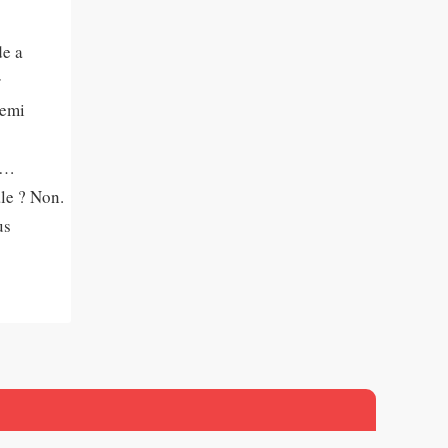
de a
r
nemi
du…
le ? Non.
us