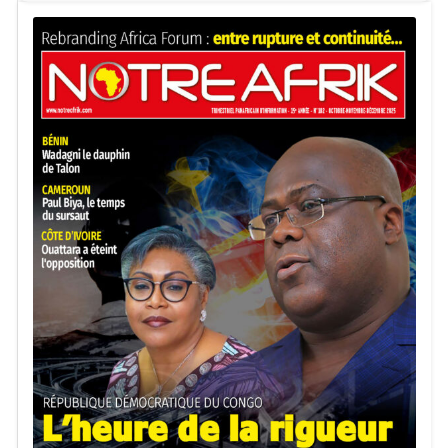
Des usagers en attente d’un meilleur service
Au-delà des finances, la nouvelle direction est attendue
sur la qualité du service rendu aux populations et aux
entreprises. SOCADEL devra accélérer la modernisation
des réseaux, réduire les délais d’intervention en cas de
panne et améliorer la relation client.
Lire :
Cameroun : l’État reprend entièrement le
contrôle de la société d’électricité
Dans un contexte marqué par les coupures récurrentes et
les frustrations des consommateurs, la restauration de la
confiance apparaît comme un enjeu central.
L’accès à l’électricité comme objectif national
Le gouvernement attend également des progrès sur