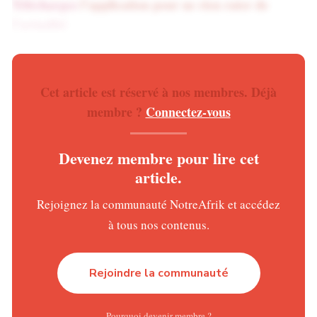
Téléchargez
l’application pour ne rien rater de
l’actualité
Une entreprise née pour redresser un secteur en
crise
Cet article est réservé à nos membres. Déjà
Lors de la cérémonie d’installation, le ministre de l’Eau et
membre ?
Connectez-vous
de l’Énergie, Gaston Eloundou Essomba, a rappelé que
ces nominations répondent à une logique de résultats et
Devenez membre pour lire cet
non de prestige.
article.
Selon lui, SOCADEL doit corriger les déséquilibres
Rejoignez la communauté NotreAfrik et accédez
accumulés dans le secteur électrique, marqués par des
à tous nos contenus.
tensions persistantes de trésorerie, une qualité de service
jugée insuffisante et une perte progressive de confiance
Rejoindre la communauté
des usagers.
Le gouvernement veut ainsi reprendre la main sur un
Pourquoi devenir membre ?