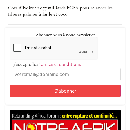
de pétrole. Elle relance également le débat sur la nécessité
Côte d’Ivoire : 1 077 milliards FCFA pour relancer les
d’investir dans des alternatives énergétiques locales afin
filières palmier à huile et coco
de réduire l’exposition aux crises internationales et aux
chocs pétroliers.
Abonnez vous à notre newsletter
j'accepte les
termes et conditions