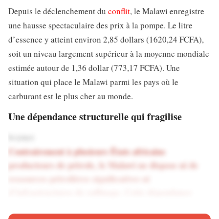
Depuis le déclenchement du
conflit
, le Malawi enregistre
une hausse spectaculaire des prix à la pompe. Le litre
d’essence y atteint environ 2,85 dollars (1620,24 FCFA),
soit un niveau largement supérieur à la moyenne mondiale
estimée autour de 1,36 dollar (773,17 FCFA). Une
situation qui place le Malawi parmi les pays où le
carburant est le plus cher au monde.
Une dépendance structurelle qui fragilise
le pays
Contrairement à plusieurs États africains
producteurs de pétrole, le Malawi ne dispose ni de
ressources pétrolières significatives ni
d’infrastructures de raffinage. Cette dépendance
totale aux importations expose directement le pays