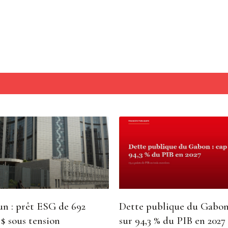
 de la dépréciation des monnaies.
s que sur une courte période en raison de leur coût pour les fin
t servir de signal d’alarme pour le continent. Il estime que l’Afr
rgie alternatives, comme l’hydrogène ou le méthanol, et encoura
énergétiques
per les capacités de raffinage et renforcer les réserves stratégi
ouvelles infrastructures nécessite des investissements de plusi
n : prêt ESG de 692
Dette publique du Gabon
 $ sous tension
sur 94,3 % du PIB en 2027