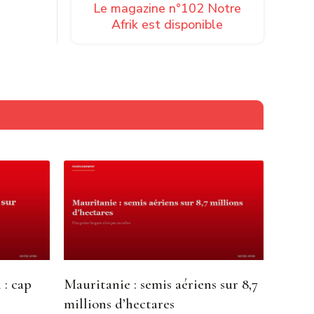
Le magazine n°102 Notre
Afrik est disponible
ances
ique doit
ger
ques de
eurs
 : cap
Mauritanie : semis aériens sur 8,7
millions d’hectares