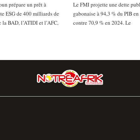
un prépare un prêt à
Le FMI projette une dette pub
e ESG de 400 milliards de
gabonaise à 94,3 % du PIB en
 la BAD, l’ATIDI et l’AFC,
contre 70,9 % en 2024. Le