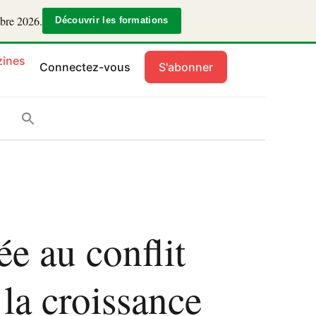
mbre 2026.
Découvrir les formations
ines
Connectez-vous
S'abonner
ée au conflit
la croissance