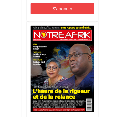
aires des
les.
jours
n place
ons