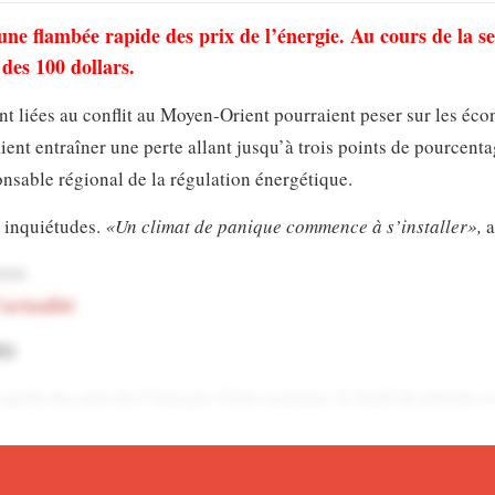
une flambée rapide des prix de l’énergie. Au cours de la s
 des 100 dollars.
t liées au conflit au Moyen-Orient pourraient peser sur les éc
aient entraîner une perte allant jusqu’à trois points de pourcent
onsable régional de la régulation énergétique.
s inquiétudes.
«Un climat de panique commence à s’installer»,
a
sse.
’actualité
it
pide des prix de l’énergie. Cette semaine, le baril de pétrole a
e déclenchée le 28 février par des frappes israélo-américaines c
 cibles dans la région.