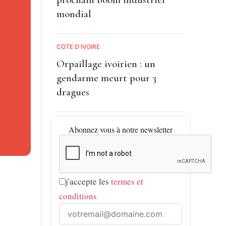
mondial
 En
n fait un
CÔTE D'IVOIRE
Orpaillage ivoirien : un
gendarme meurt pour 3
dragues
s pays
tiales.
Abonnez vous à notre newsletter
is points
mique
j'accepte les
termes et
conditions
,
pression