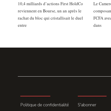
10,4 milliards d’actions First HoldCo
Le Camero
reviennent en Bourse, un an après le
composant
rachat du bloc qui cristallisait le duel
FCFA avec
entre
dans
LA REDACTION
ABONNEMENT
Politique de confidentialité
S'abonner