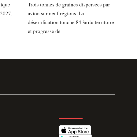
lique
Trois tonnes de graines dispersées par
 2027,
avion sur neuf régions. La
désertification touche 84 % du territoire
et progresse de
GET THE APP