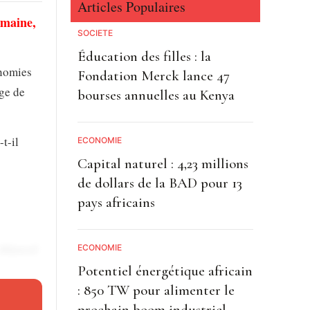
Articles Populaires
emaine,
SOCIETE
Éducation des filles : la
onomies
Fondation Merck lance 47
age de
bourses annuelles au Kenya
-t-il
ECONOMIE
Capital naturel : 4,23 millions
de dollars de la BAD pour 13
pays africains
 dépassé
ECONOMIE
ontre
Potentiel énergétique africain
: 850 TW pour alimenter le
prochain boom industriel