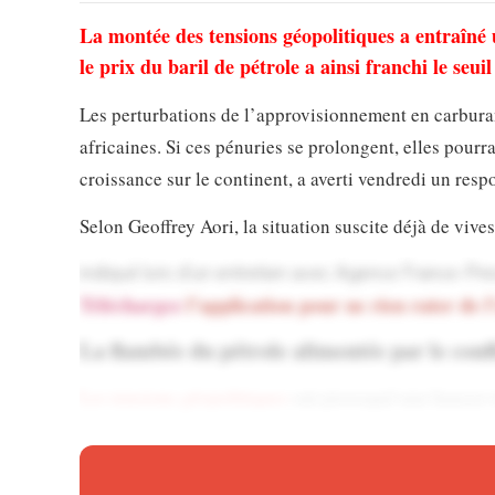
La montée des tensions géopolitiques a entraîné 
le prix du baril de pétrole a ainsi franchi le seuil
Les perturbations de l’approvisionnement en carburan
africaines. Si ces pénuries se prolongent, elles pourr
croissance sur le continent, a averti vendredi un resp
Selon Geoffrey Aori, la situation suscite déjà de vive
indiqué lors d’un entretien avec Agence France-Pre
Téléchargez
l’application pour ne rien rater de l
La flambée du pétrole alimentée par le confl
Les tensions géopolitiques
ont provoqué une hausse ra
la barre des 100 dollars, dans le contexte de la guerr
l’Iran, suivies de ripostes iraniennes visant plusieurs