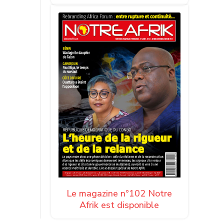
écembre
s de
Énergie
Le magazine n°102 Notre
Afrik est disponible