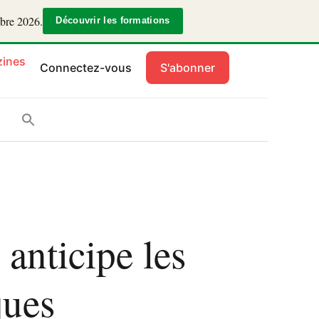
mbre 2026.
Découvrir les formations
ines
Connectez-vous
S'abonner
anticipe les
ques