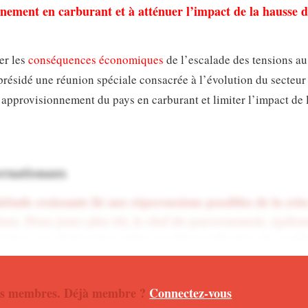
onnement en carburant et à atténuer l’impact de la hausse d
er les
conséquences économiques
de l’escalade des tensions a
résidé une réunion spéciale consacrée à l’évolution du secteur
 l’approvisionnement du pays en carburant et limiter l’impact de 
ernationaux
étude croissante lié aux répercussions possibles de la cris
aux. Deux jours plus tôt, le chef du gouvernement, égale
ti dans une déclaration vidéo que l’intensification du confli
lences économiques à l’échelle mondiale et sur le contine
 nos membres. Déjà membre ?
Connectez-vous