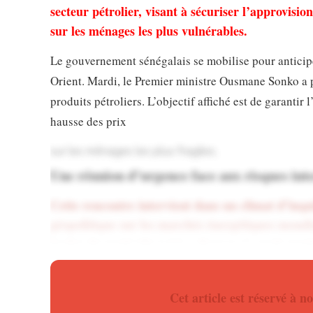
secteur pétrolier, visant à sécuriser l’approvisi
sur les ménages les plus vulnérables.
Le gouvernement sénégalais se mobilise pour anticip
Orient. Mardi, le Premier ministre Ousmane Sonko a p
produits pétroliers. L’objectif affiché est de garantir
hausse des prix
sur les ménages les plus fragiles.
Une réunion d’urgence face aux risques int
Cette rencontre intervient dans un climat d’inqui
géopolitique sur les marchés énergétiques mondi
leader du parti
, avait aver
“Pastef Les Patriotes”
Moyen-Orient pourrait provoquer de fortes turbu
africain.
Cet article est réservé à