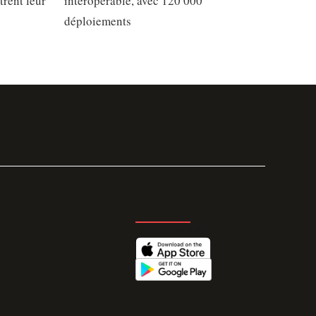
trent leur
interopérable, avec 120 000
déploiements
GET THE APP