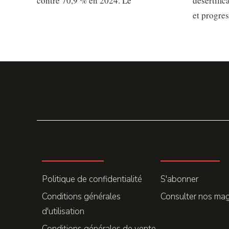
contre 70,9 % en 2024. Le
désertific
et progre
LA REDACTION
ABONNEMENT
Politique de confidentialité
S'abonner
Conditions générales
Consulter nos ma
d'utilisation
Conditions générales de vente