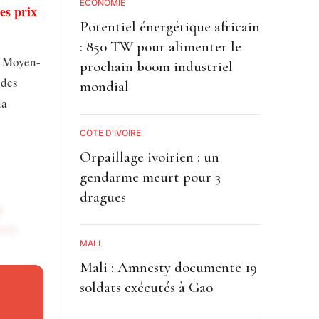
ECONOMIE
es prix
Potentiel énergétique africain
: 850 TW pour alimenter le
u Moyen-
prochain boom industriel
 des
mondial
la
CÔTE D'IVOIRE
Orpaillage ivoirien : un
gendarme meurt pour 3
dragues
e
ment
MALI
t au
Mali : Amnesty documente 19
nt
soldats exécutés à Gao