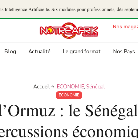
 Intelligence Artificielle. Six modules pour professionnels, dès septe
Nos magaz
Blog
Actualité
Le grand format
Nos Pays
Accueil
ECONOMIE
,
Sénégal
ECONOMIE
’Ormuz : le Sénégal 
ercussions économi