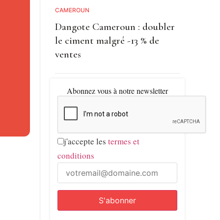
CAMEROUN
Dangote Cameroun : doubler
le ciment malgré -13 % de
ventes
r les
Abonnez vous à notre newsletter
iter une
j'accepte les
termes et
conditions
rer un
rieur des
les