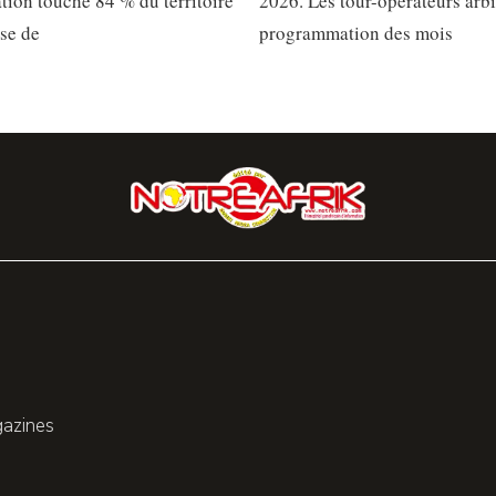
ation touche 84 % du territoire
2026. Les tour-opérateurs arbi
sse de
programmation des mois
gazines