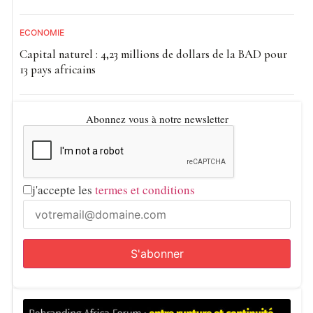
liées au proxénétisme, à l’exploitation sexuelle et aux
ECONOMIE
activités criminelles qui y sont associées.
Capital naturel : 4,23 millions de dollars de la BAD pour
Les investigations se poursuivent afin de déterminer
13 pays africains
l’étendue du réseau et d’identifier d’autres éventuels
complices.
Abonnez vous à notre newsletter
j'accepte les
termes et conditions