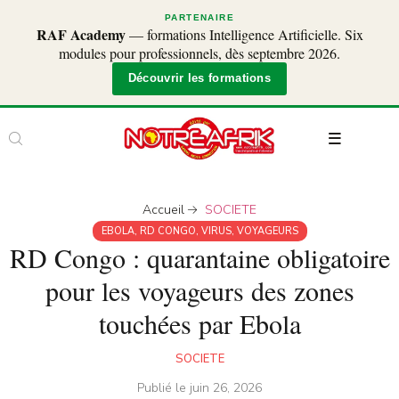
PARTENAIRE
RAF Academy
— formations Intelligence Artificielle. Six
modules pour professionnels, dès septembre 2026.
Découvrir les formations
Accueil
SOCIETE
EBOLA
,
RD CONGO
,
VIRUS
,
VOYAGEURS
RD Congo : quarantaine obligatoire
pour les voyageurs des zones
touchées par Ebola
SOCIETE
Publié le
juin 26, 2026