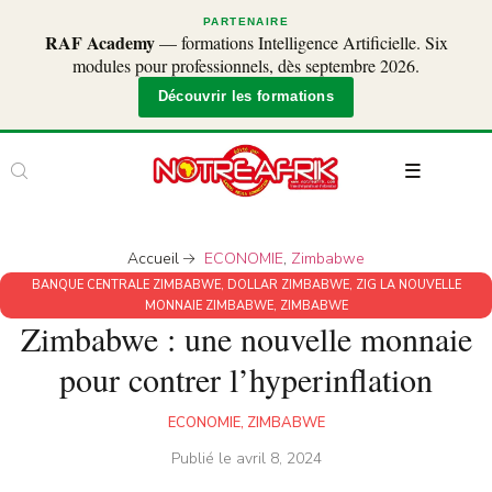
PARTENAIRE
RAF Academy
— formations Intelligence Artificielle. Six
modules pour professionnels, dès septembre 2026.
Découvrir les formations
Accueil
ECONOMIE
,
Zimbabwe
BANQUE CENTRALE ZIMBABWE
,
DOLLAR ZIMBABWE
,
ZIG LA NOUVELLE
MONNAIE ZIMBABWE
,
ZIMBABWE
Zimbabwe : une nouvelle monnaie
pour contrer l’hyperinflation
ECONOMIE
,
ZIMBABWE
Publié le
avril 8, 2024