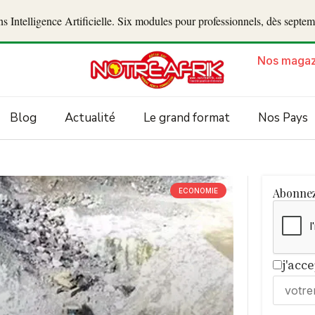
 Intelligence Artificielle. Six modules pour professionnels, dès septe
Nos magaz
Blog
Actualité
Le grand format
Nos Pays
Abonnez
ECONOMIE
j'acc