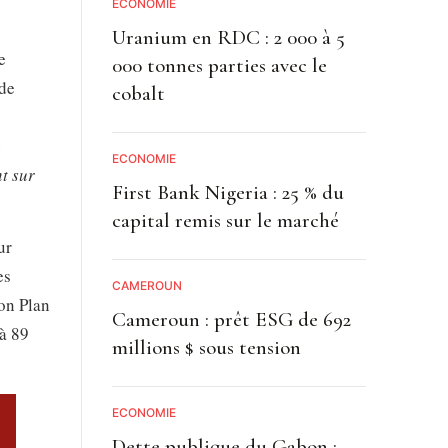
ECONOMIE
Uranium en RDC : 2 000 à 5
e
000 tonnes parties avec le
 de
cobalt
e
ECONOMIE
t sur
First Bank Nigeria : 25 % du
capital remis sur le marché
ur
es
CAMEROUN
son Plan
Cameroun : prêt ESG de 692
 à 89
millions $ sous tension
ECONOMIE
Dette publique du Gabon :