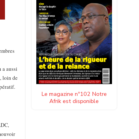
membres
 a aussi
, loin de
pératif.
Le magazine n°102 Notre
Afrik est disponible
ADC,
omouvoir