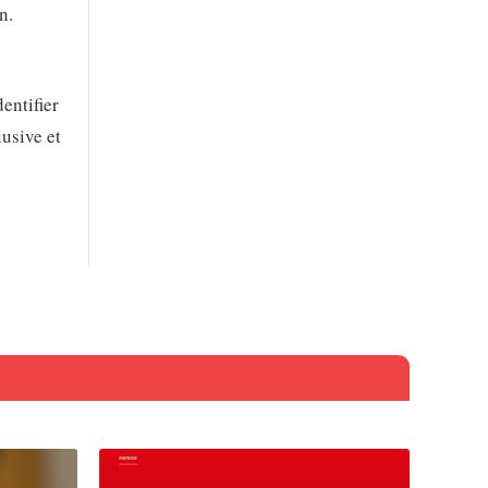
n.
entifier
usive et