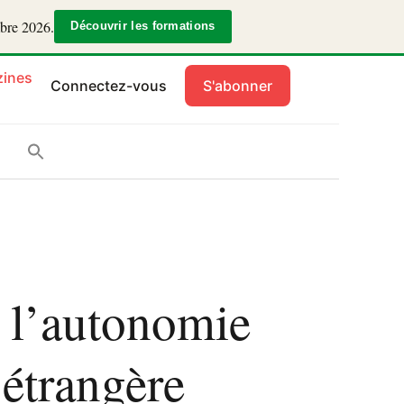
mbre 2026.
Découvrir les formations
ines
Connectez-vous
S'abonner
 l’autonomie
 étrangère