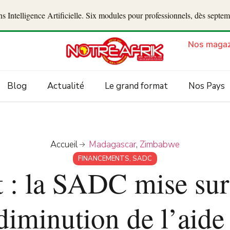
 Intelligence Artificielle. Six modules pour professionnels, dès septe
Nos magaz
Blog
Actualité
Le grand format
Nos Pays
Accueil
Madagascar
,
Zimbabwe
FINANCEMENTS
,
SADC
 : la SADC mise sur
 diminution de l’aide