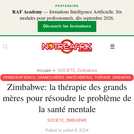
PARTENAIRE
RAF Academy
— formations Intelligence Artificielle. Six
modules pour professionnels, dès septembre 2026.
Découvrir les formations
Accueil
SOCIETE
,
Zimbabwe
FRIENDSHIP BENCH
,
GRANDS MÈRES
,
SANTÉ MENTALE
,
THÉRAPIE
,
ZIMBABWE
Zimbabwe: la thérapie des grands
mères pour résoudre le problème de
la santé mentale
SOCIETE
,
ZIMBABWE
Publié le
juillet 8, 2024