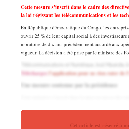
Cette mesure s’inscrit dans le cadre des directive
la loi régissant les télécommunications et les te
En République démocratique du Congo, les entreprise
ouvrir 25 % de leur capital social à des investisseurs 
moratoire de dix ans précédemment accordé aux opéra
vigueur. La décision a été prise par le ministre des Po
Télécommunications et Numérique, José Mpanda, à tr
Téléchargez
l’application pour ne rien rater de l
Une mesure soutenue par la présidence
Cette initiative s’inscrit dans la mise en œuvre des o
l’article 40 de la loi sur les télécommunications et l
Ne manquez plus rien de l’actua
Cet article est réservé à