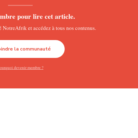
s nationaux, le texte prévoit également qu’une part de 5 % soit 
position devra être appliquée dans un délai de cinq mois.
bre pour lire cet article.
ications opérant dans le pays sont concernés par ces nouvelles
NotreAfrik et accédez à tous nos contenus.
 investisseurs locaux doivent être détenus par des personnes ph
ssortissants congolais.
oindre la communauté
ance soutenue du secteur des télécommunications en RDC. Le chi
ourquoi devenir membre ?
% en 2024 pour atteindre près de 2,09 milliards de dollars.
e télécommunications appelés à ériger leurs sièges sociaux
ché figure Vodacom Group. Pour son exercice clos en mars 2025,
2 milliards de rands (environ 9,3 milliards de dollars) et versé u
odacom Congo a, pour sa part, réalisé un chiffre d’affaires de 7