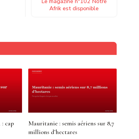
Le magazine n°102 Notre
Afrik est disponible
 : cap
Mauritanie : semis aériens sur 8,7
millions d’hectares