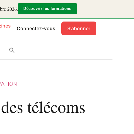
mbre 2026.
Découvrir les formations
ines
Connectez-vous
S'abonner
VATION
 des télécoms