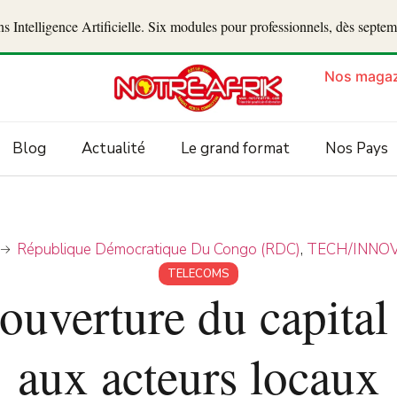
 Intelligence Artificielle. Six modules pour professionnels, dès septe
Nos magaz
Blog
Actualité
Le grand format
Nos Pays
République Démocratique Du Congo (RDC)
,
TECH/INNO
TELECOMS
uverture du capital
aux acteurs locaux