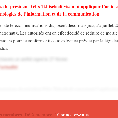
s du président Félix Tshisekedi visant à appliquer l’articl
chnologies de l’information et de la communication.
s de télécommunications disposent désormais jusqu’à juillet 
nationaux. Les autorités ont en effet décidé de réduire de moitié
teurs pour se conformer à cette exigence prévue par la législa
stes,
avers un arrêté signé le 27 février.
’actualité
rientations du président Félix Tshisekedi concernant l’applicati
es technologies de l’information et de la communication.
lité africaine en direct sur notre chaîne
WHATSAPP
 nos membres. Déjà membre ?
Connectez-vous