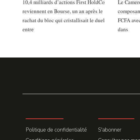
10,4 milliards d’actions First HoldCo
Le Camero
reviennent en Bourse, un an après le
composant
rachat du bloc qui cristallisait le duel
FCFA avec
entre
dans
LA REDACTION
ABONNEMENT
Politique de confidentialité
S'abonner