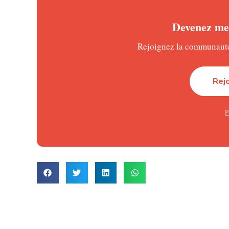
Outre l’ouverture de 25 % du capital aux investisseur
aux travailleurs des entreprises du secteur. Cette dis
Devenez mem
Au total, 30 % du capital des sociétés de télécommun
Rejoignez la communauté 
obligations. La loi précise que les 25 % destinés aux
congolaises ou par des sociétés contrôlées par des re
Rej
Un secteur en forte croissance
Cette réforme intervient dans un contexte de croiss
P
d’affaires global du secteur a progressé d’environ 9 
Lire :
Burkina Faso : les opérateurs d
Parmi les principaux opérateurs présents sur le mar
l’entreprise a enregistré un chiffre d’affaires de 152,
dividende annuel de 620 cents par action. Sa filiale V
millions de dollars, en hausse de 9 %.