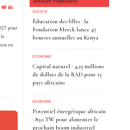
Articles Populaires
e 40 de
SOCIETE
Éducation des filles : la
2027 pour
Fondation Merck lance 47
 le
bourses annuelles au Kenya
tion en
ECONOMIE
Capital naturel : 4,23 millions
de dollars de la BAD pour 13
pays africains
on de
ECONOMIE
Potentiel énergétique africain
: 850 TW pour alimenter le
prochain boom industriel