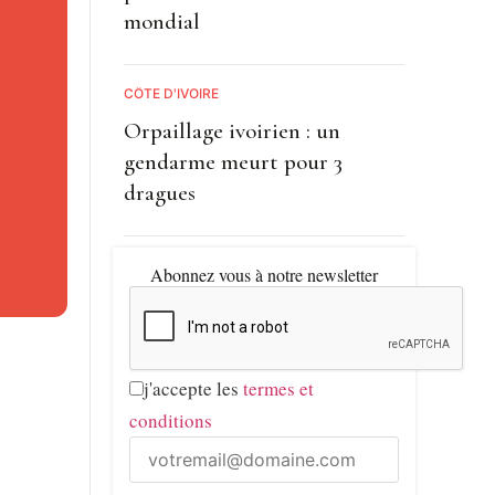
réservée
mondial
CÔTE D'IVOIRE
ysiques
Orpaillage ivoirien : un
gendarme meurt pour 3
dragues
ffre
Abonnez vous à notre newsletter
j'accepte les
termes et
n
conditions
15,2