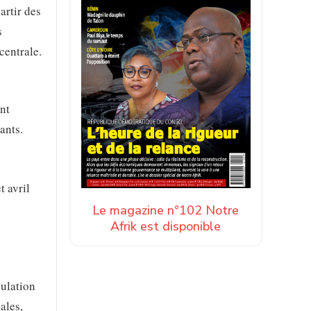
artir des
s
centrale.
nt
ants.
t avril
Le magazine n°102 Notre
Afrik est disponible
pulation
ales,