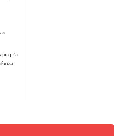
e a
s jusqu’à
nforcer