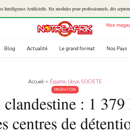
 Intelligence Artificielle. Six modules pour professionnels, dès septe
Nos magaz
Blog
Actualité
Le grand format
Nos Pays
Accueil
Égypte
,
Libye
,
SOCIETE
MIGRATION
 clandestine : 1 379
es centres de détenti