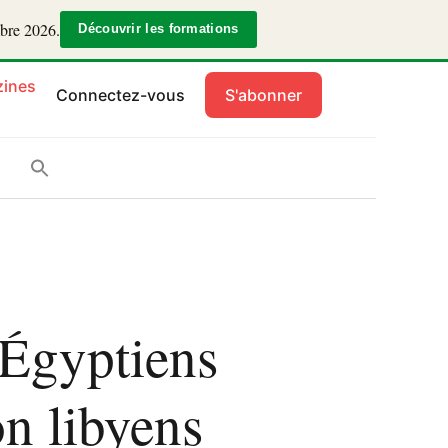
mbre 2026.
Découvrir les formations
ines
Connectez-vous
S'abonner
 Égyptiens
on libyens