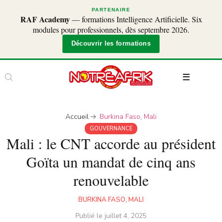
PARTENAIRE
RAF Academy
— formations Intelligence Artificielle. Six
modules pour professionnels, dès septembre 2026.
Découvrir les formations
Accueil
Burkina Faso
,
Mali
GOUVERNANCE
Mali : le CNT accorde au président
Goïta un mandat de cinq ans
renouvelable
BURKINA FASO
,
MALI
Publié le
juillet 4, 2025