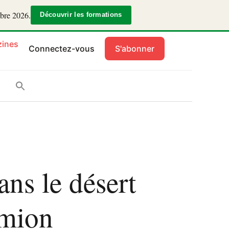
mbre 2026.
Découvrir les formations
ines
Connectez-vous
S'abonner
ans le désert
amion