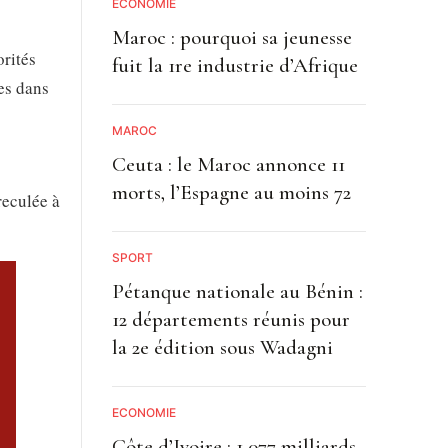
ECONOMIE
Maroc : pourquoi sa jeunesse
orités
fuit la 1re industrie d’Afrique
ées dans
MAROC
Ceuta : le Maroc annonce 11
morts, l’Espagne au moins 72
reculée à
SPORT
Pétanque nationale au Bénin :
12 départements réunis pour
la 2e édition sous Wadagni
ECONOMIE
Côte d’Ivoire : 1 077 milliards