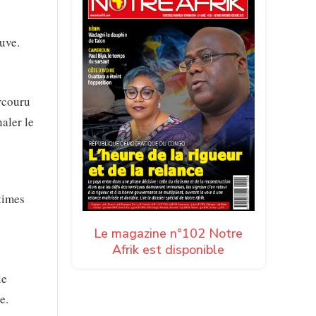
euve.
arcouru
aler le
times
Le magazine n°102 Notre
Afrik est disponible
le
e.