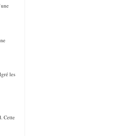
u’une
one
gré les
d. Cette