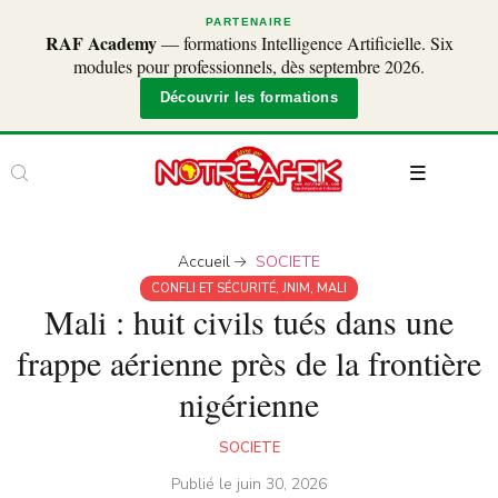
PARTENAIRE
RAF Academy
— formations Intelligence Artificielle. Six
modules pour professionnels, dès septembre 2026.
Découvrir les formations
Accueil
SOCIETE
CONFLI ET SÉCURITÉ
,
JNIM
,
MALI
Mali : huit civils tués dans une
frappe aérienne près de la frontière
nigérienne
SOCIETE
Publié le
juin 30, 2026