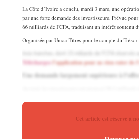
La Côte d’Ivoire a conclu, mardi 3 mars, une opérat
par une forte demande des investisseurs. Prévue pour 
66 milliards de FCFA, traduisant un intérêt soutenu 
Organisée par Umoa-Titres pour le compte du Trésor i
trois tranches, dont 15 milliards de FCFA réservés 
Téléchargez
l’application pour ne rien rater de l
Une demande largement supérieure à l’offr
Au total, les investisseurs ont proposé 98,3 milliard
enveloppe, 66 milliards ont été retenus, ce qui corr
un taux d’absorption de 67,14 %.
Cet article est réservé à
Ne manquez plus rien de l’actua
Cette performance illustre l’appétit persistant du mar
Devenez mem