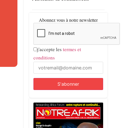
eurs
Abonnez vous à notre newsletter
7 %, un
j'accepte les
termes et
arginal
conditions
ur
illions