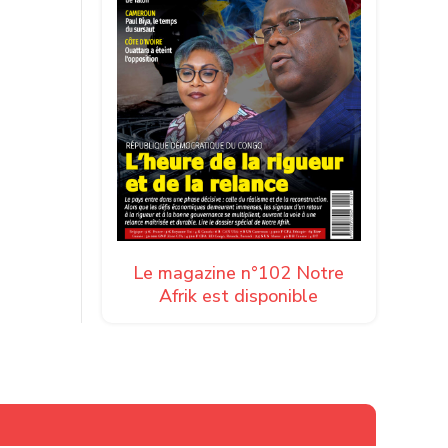
 fixée au
Le magazine n°102 Notre
Afrik est disponible