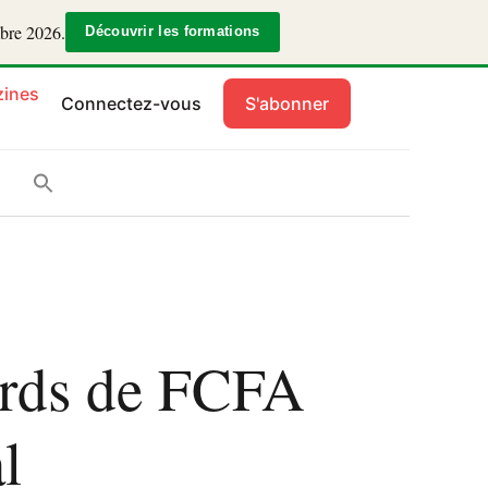
mbre 2026.
Découvrir les formations
ines
Connectez-vous
S'abonner
iards de FCFA
l