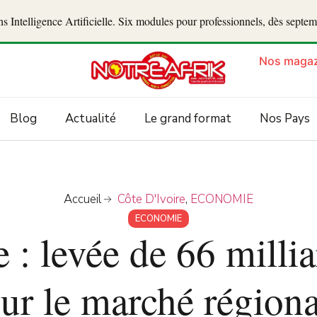
 Intelligence Artificielle. Six modules pour professionnels, dès septe
Nos magaz
Blog
Actualité
Le grand format
Nos Pays
Accueil
Côte D'Ivoire
,
ECONOMIE
ECONOMIE
e : levée de 66 mill
sur le marché régiona