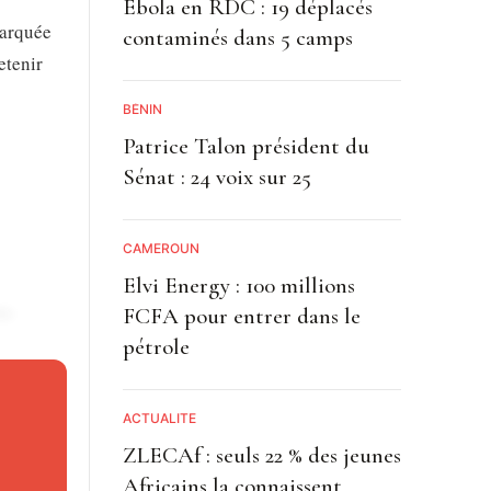
Ebola en RDC : 19 déplacés
marquée
contaminés dans 5 camps
etenir
BÉNIN
Patrice Talon président du
Sénat : 24 voix sur 25
CAMEROUN
Elvi Energy : 100 millions
te
FCFA pour entrer dans le
 % et à
pétrole
ACTUALITE
ZLECAf : seuls 22 % des jeunes
es
Africains la connaissent