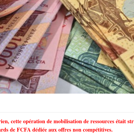
ien, cette opération de mobilisation de ressources était st
iards de FCFA dédiée aux offres non compétitives.