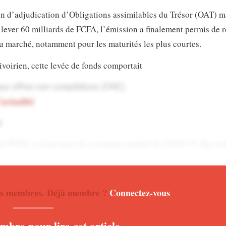
ion d’adjudication d’Obligations assimilables du Trésor (OAT) 
lever 60 milliards de FCFA, l’émission a finalement permis de r
du marché, notamment pour les maturités les plus courtes.
voirien, cette levée de fonds comportait
aux offres non compétitives (ONC).
’actualité
e
s de FCFA, soit un taux de couverture global de 163,83 %. Sur cet
espond à un taux de couverture des soumissions acceptées de 110
 nos membres. Déjà membre ?
Connectez-vous
lité africaine en direct sur notre chaîne
WHATSAPP
ché régional pour la signature ivoirienne, dans un contexte où l
bre pour lire cet article.