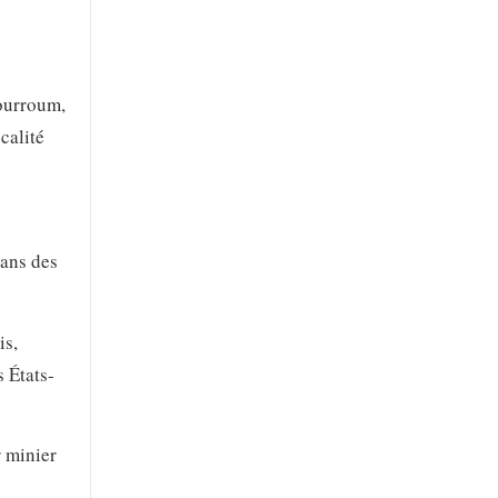
gourroum,
calité
dans des
is,
 États-
r minier