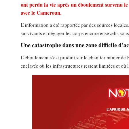
ont perdu la vie après un éboulement survenu le 6
avec le Cameroun.
L’information a été rapportée par des sources locales
survivants et dégager les corps encore ensevelis sou
Une catastrophe dans une zone difficile d’a
L’éboulement s’est produit sur le chantier minier d
enclavée où les infrastructures restent limitées et o