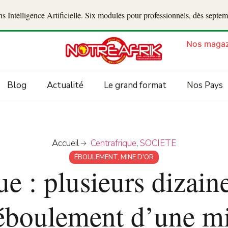
 Intelligence Artificielle. Six modules pour professionnels, dès septe
Nos magaz
Blog
Actualité
Le grand format
Nos Pays
Accueil
Centrafrique
,
SOCIETE
ÉBOULEMENT
,
MINE D'OR
ue : plusieurs dizain
’éboulement d’une mi