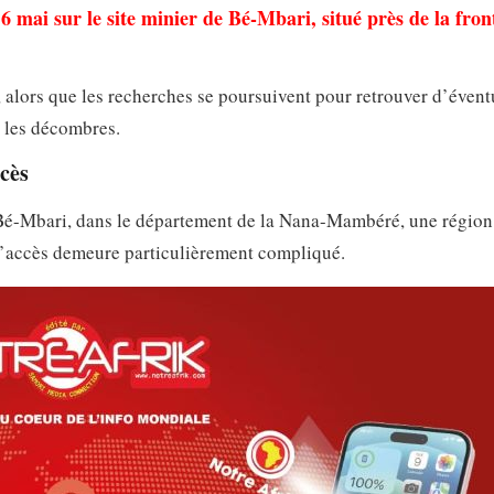
 mai sur le site minier de Bé-Mbari, situé près de la fron
, alors que les recherches se poursuivent pour retrouver d’évent
s les décombres.
ccès
e Bé-Mbari, dans le département de la Nana-Mambéré, une région
ù l’accès demeure particulièrement compliqué.