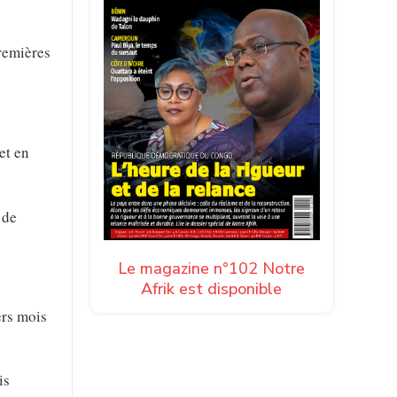
remières
et en
 de
Le magazine n°102 Notre
Afrik est disponible
ers mois
is