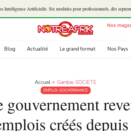
 Intelligence Artificielle. Six modules pour professionnels, dès septe
Nos magaz
Blog
Actualité
Le grand format
Nos Pays
Accueil
Gambie
,
SOCIETE
EMPLOI
,
GOUVERNANCE
e gouvernement rev
emplois créés depuis