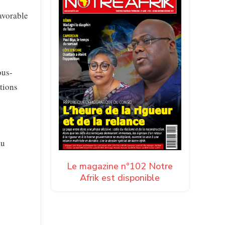
favorable
ous-
tions
du
Le magazine n°102 Notre
Afrik est disponible