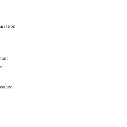
misation
tant
ces
issance