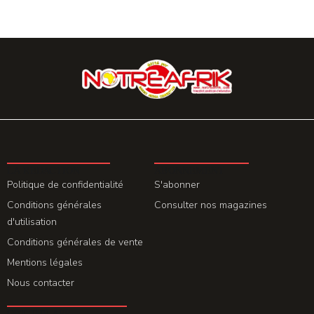
LA REDACTION
ABONNEMENT
Politique de confidentialité
S'abonner
Conditions générales
Consulter nos magazines
d'utilisation
Conditions générales de vente
Mentions légales
Nous contacter
GET THE APP