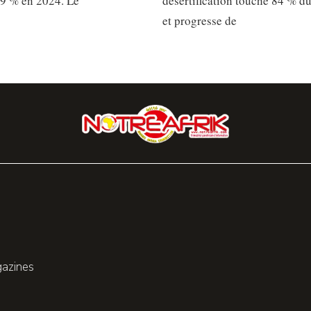
,9 % en 2024. Le
désertification touche 84 % du 
et progresse de
gazines