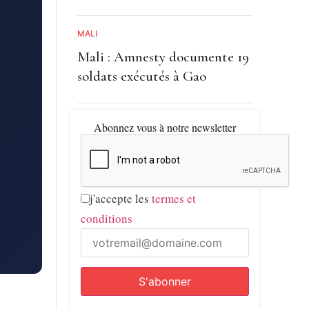
MALI
Mali : Amnesty documente 19
soldats exécutés à Gao
mmission,
égation
Abonnez vous à notre newsletter
mission
j'accepte les
termes et
s des
conditions
rce de