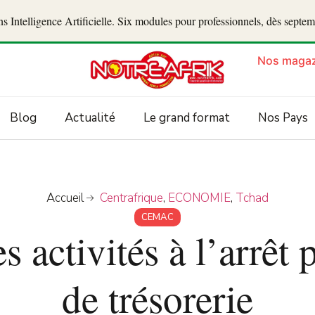
 Intelligence Artificielle. Six modules pour professionnels, dès septe
Nos magaz
Blog
Actualité
Le grand format
Nos Pays
Accueil
Centrafrique
,
ECONOMIE
,
Tchad
CEMAC
 activités à l’arrêt
de trésorerie