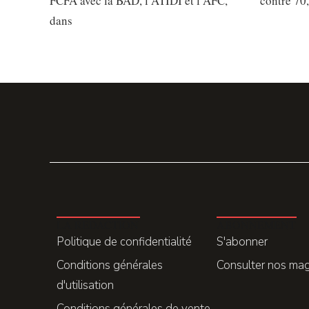
FCFA avec la BAD, l’ATIDI et l’AFC,
contre 70
dans
LA REDACTION
ABONNEMENT
Politique de confidentialité
S'abonner
Conditions générales
Consulter nos ma
d'utilisation
Conditions générales de vente