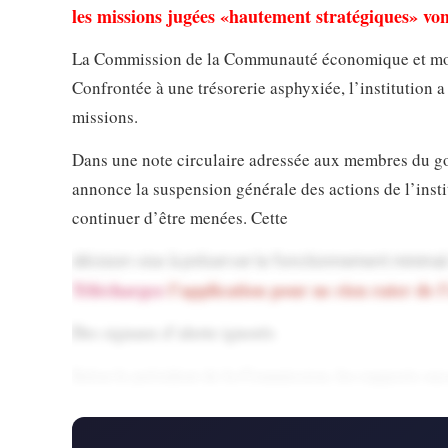
les missions jugées «hautement stratégiques» vo
La Commission de la Communauté économique et monét
Confrontée à une trésorerie asphyxiée, l’institution a 
missions.
Dans une note circulaire adressée aux membres du g
annonce la suspension générale des actions de l’insti
continuer d’être menées. Cette
décision vise à préserver le fonctionnement minima
Téléchargez
l’application pour ne rien rater de l
Des signaux d’alerte ignorés
Selon le président de la Commission, les rapports suc
Commission font état d’une détérioration continue de 
conseils des ministres de l’Union économique de l’A