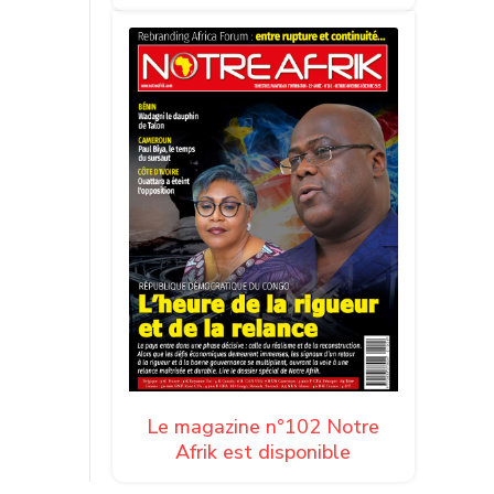
e de
vient au
Le magazine n°102 Notre
Afrik est disponible