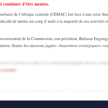
nt continuer d’être menées.
aire de l’Afrique centrale (CEMAC) fait face à une crise fina
décidé de mettre un coup d’arrêt à la majorité de ses activités e
ouvernement de la Commission, son président, Baltasar Engong
tution. Seules les missions jugées
«hautement stratégiques»
vo
l de la Commission dans un contexte budgétaire devenu critiq
’actualité
cessifs de l’agent comptable central et de l’agent comptable de 
la situation financière. Ces alertes, régulièrement évoquées lor
frique centrale (UEAC) et des réunions du Collège des commissa