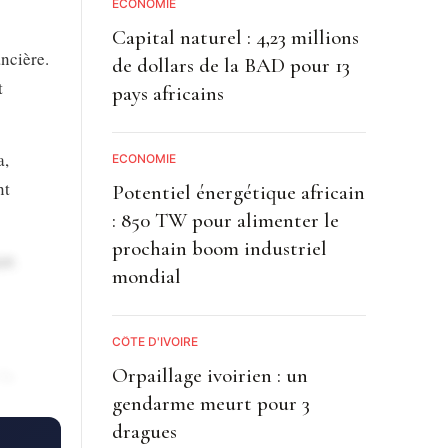
ECONOMIE
Capital naturel : 4,23 millions
ncière.
de dollars de la BAD pour 13
t
pays africains
a,
ECONOMIE
nt
Potentiel énergétique africain
: 850 TW pour alimenter le
prochain boom industriel
ue.
mondial
CÔTE D'IVOIRE
Orpaillage ivoirien : un
la
gendarme meurt pour 3
s des
dragues
ires,