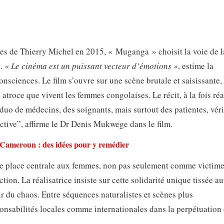
 de Thierry Michel en 2015, « Muganga » choisit la voie de la
n.
« Le cinéma est un puissant vecteur d’émotions »
, estime la
consciences. Le film s’ouvre sur une scène brutale et saisissante,
atroce que vivent les femmes congolaises. Le récit, à la fois réal
u duo de médecins, des soignants, mais surtout des patientes, vér
lective”, affirme le Dr Denis Mukwege dans le film.
 Cameroun : des idées pour y remédier
ne place centrale aux femmes, non pas seulement comme victime
ion. La réalisatrice insiste sur cette solidarité unique tissée a
r du chaos. Entre séquences naturalistes et scènes plus
ponsabilités locales comme internationales dans la perpétuation