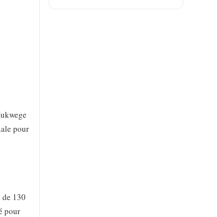
 Mukwege
nale pour
s
s de 130
té pour