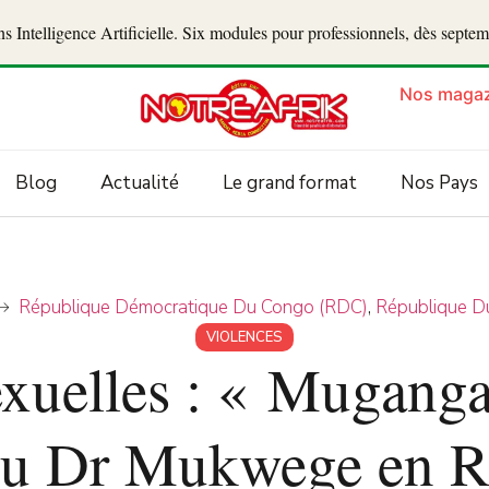
 Intelligence Artificielle. Six modules pour professionnels, dès septe
Nos magaz
Blog
Actualité
Le grand format
Nos Pays
République Démocratique Du Congo (RDC)
,
République D
VIOLENCES
xuelles : « Muganga
du Dr Mukwege en 