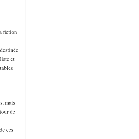
 fiction
 destinée
iste et
itables
s, mais
utour de
 de ces