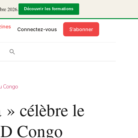
mbre 2026.
Découvrir les formations
ines
Connectez-vous
S'abonner
u Congo
 » célèbre le
RD Congo