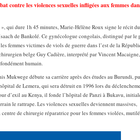
bat contre les violences sexuelles infligées aux femmes dans
», qui dure 1h 45 minutes, Marie-Hélène Roux signe le récit du
aach de Bankolé. Ce gynécologue congolais, distingué par le 
 les femmes victimes de viols de guerre dans l’est de la Républ
hirurgien belge Guy Cadière, interprété par Vincent Macaigne,
rofondément humain.
nis Mukwege débute sa carrière après des études au Burundi, pu
’hôpital de Lemera, qui sera détruit en 1996 lors du déclencheme
our d’exil au Kenya, il fonde l’hôpital de Panzi à Bukavu, initia
errain le rattrape. Les violences sexuelles deviennent massives,
 centre de chirurgie réparatrice pour les femmes violées, mutilé