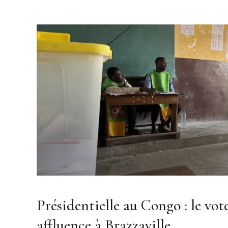
Présidentielle au Congo : le vot
affluence à Brazzaville