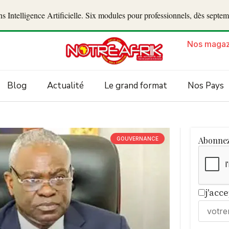
 Intelligence Artificielle. Six modules pour professionnels, dès septe
Nos magaz
Blog
Actualité
Le grand format
Nos Pays
Abonnez
GOUVERNANCE
j'acc