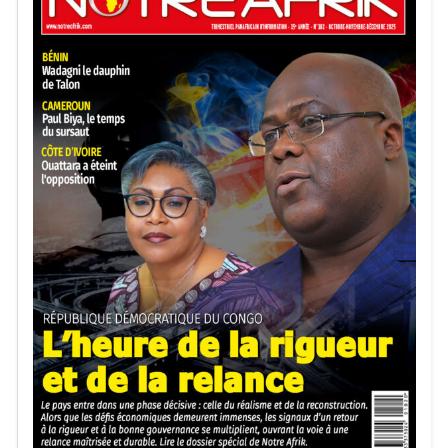
Vêtu d’un costume beige, Denis Sassou Nguesso a été
accueilli par plusieurs centaines de partisans avant de
rejoindre le bureau de vote à pied, entouré de militaires.
Lire :
Congo : sept candidats en lice pour la
présidentielle
Durant la campagne électorale, le président sortant avait
parcouru plusieurs régions du pays, soutenu par la
machine politique de son parti, le Parti congolais du
travail (PCT), qui redoutait une forte abstention.
Début du dépouillement dans des conditions
précaires
Les bureaux ont fermé vers 18 heures dans la capitale.
Dans certains centres, les urnes apparaissaient à peine
remplies à moitié.