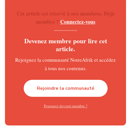
La participation nationale reste difficile à mesurer. Les
réseaux internet et téléphoniques ont été interrompus dès
Cet article est réservé à nos membres. Déjà
l’aube du jour du vote, compliquant la circulation de
membre ?
Connectez-vous
l’information à travers le pays. Cette coupure a notamment
empêché les observateurs et les médias d’obtenir une
Devenez membre pour lire cet
vision globale de la mobilisation électorale en dehors de
article.
la capitale.
Rejoignez la communauté NotreAfrik et accédez
Téléchargez
l’application pour ne rien rater de l’actualité
à tous nos contenus.
Brazzaville sous haute surveillance
Rejoindre la communauté
À Brazzaville, la journée électorale s’est déroulée dans
une atmosphère calme mais marquée par une faible
affluence. Les rues de la capitale étaient presque désertes,
Pourquoi devenir membre ?
la circulation étant interdite aux véhicules ne disposant
pas d’un laissez-passer. Commerces et églises sont restés