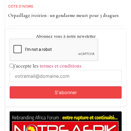
CÔTE D'IVOIRE
Certains électeurs se montraient prudents, refusant d’être
Orpaillage ivoirien : un gendarme meurt pour 3 dragues
filmés ou de donner leur identité. D’autres affirmaient
simplement vouloir accomplir leur devoir civique.
«Je
Abonnez vous à notre newsletter
dois voter parce que le vote est utile»,
confiait ainsi un
habitant en se dirigeant vers l’isoloir, espérant que le
scrutin se déroule
«dans le calme».
j'accepte les
termes et conditions
Dans le quartier de Bacongo, considéré comme un bastion
de l’opposition, plusieurs habitants rencontrés ont indiqué
qu’ils n’iraient pas voter, dénonçant un manque de
confiance dans le processus électoral.
Le président sortant vote sous les acclamations
Le chef de l’État a voté en fin de matinée à la mairie de
Ouenze, dans le cinquième arrondissement de la capitale.