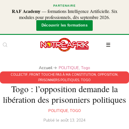
PARTENAIRE
RAF Academy
— formations Intelligence Artificielle. Six
modules pour professionnels, dès septembre 2026.
Découvrir les formations
Accueil
POLITIQUE
,
Togo
COLLECTIF
,
FRONT TOUCHE PAS À MA CONSTITUTION
,
OPPOSITION
,
PRISONNIERS POLITIQUES
,
TOGO
Togo : l’opposition demande la
libération des prisonniers politiques
POLITIQUE
,
TOGO
Publié le
août 13, 2024