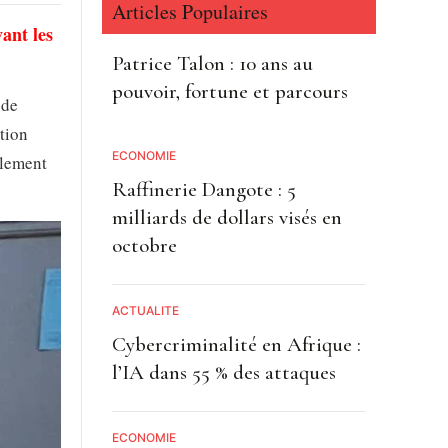
Articles Populaires
vant les
Patrice Talon : 10 ans au
pouvoir, fortune et parcours
nde
ation
ECONOMIE
èlement
Raffinerie Dangote : 5
milliards de dollars visés en
octobre
ACTUALITE
Cybercriminalité en Afrique :
l’IA dans 55 % des attaques
ECONOMIE