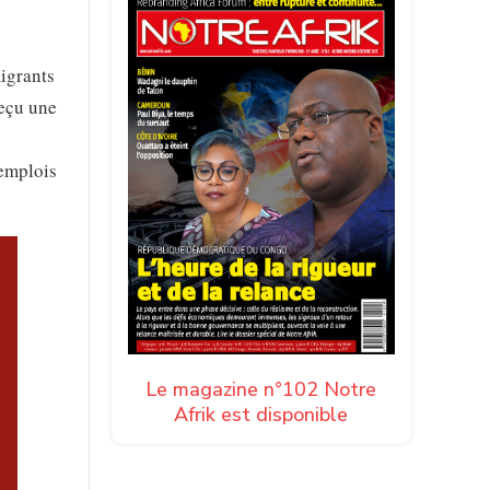
migrants
reçu une
’emplois
Le magazine n°102 Notre
Afrik est disponible