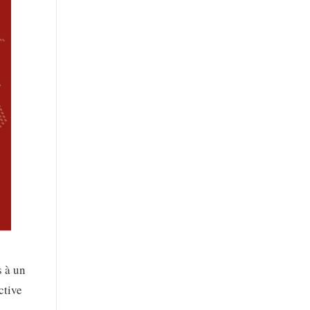
s à un
ctive