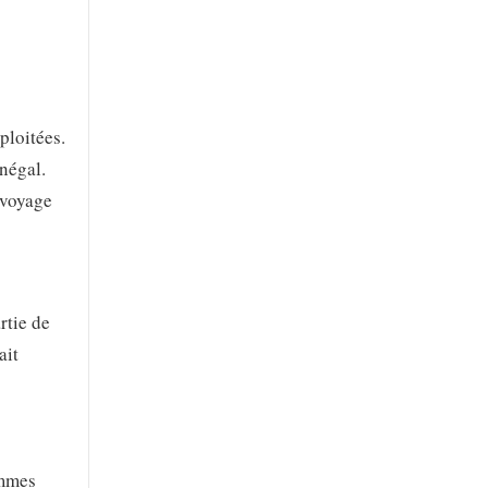
ploitées.
énégal.
nvoyage
rtie de
ait
emmes