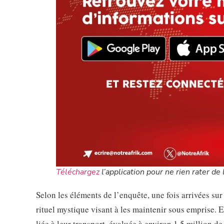
Téléchargez
l’application pour ne rien rater de l
Selon les éléments de l’enquête, une fois arrivées sur
rituel mystique visant à les maintenir sous emprise. El
liée à leur transport, évaluée à environ 1,5 million de