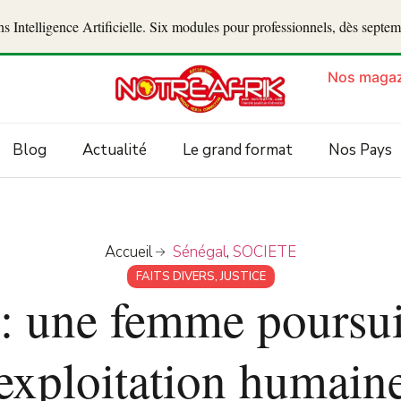
 Intelligence Artificielle. Six modules pour professionnels, dès septe
Nos magaz
Blog
Actualité
Le grand format
Nos Pays
Accueil
Sénégal
,
SOCIETE
FAITS DIVERS
,
JUSTICE
 : une femme poursui
exploitation humain