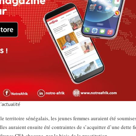
’actualité
 le territoire sénégalais, les jeunes femmes auraient été soumise
les auraient ensuite été contraintes de s’acquitter d’une dette fi
 francs CFA chacune, par le biais de la prostitution.