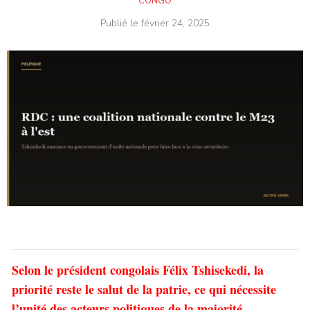
CONGO
Publié le
février 24, 2025
Selon le président congolais Félix Tshisekedi, la
priorité reste le salut de la patrie, ce qui nécessite
l’unité des acteurs politiques de la majorité