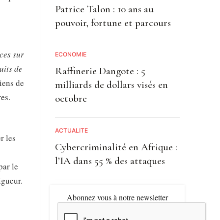
Patrice Talon : 10 ans au
pouvoir, fortune et parcours
ces sur
ECONOMIE
uits de
Raffinerie Dangote : 5
biens de
milliards de dollars visés en
res.
octobre
ACTUALITE
r les
Cybercriminalité en Afrique :
l’IA dans 55 % des attaques
par le
igueur.
Abonnez vous à notre newsletter