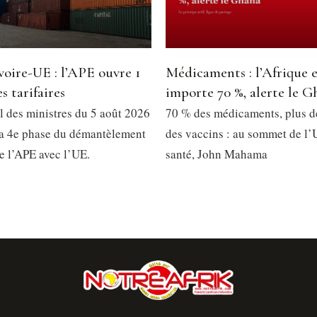
voire-UE : l’APE ouvre 1
Médicaments : l’Afrique 
s tarifaires
importe 70 %, alerte le G
l des ministres du 5 août 2026
70 % des médicaments, plus 
la 4e phase du démantèlement
des vaccins : au sommet de l’
de l’APE avec l’UE.
santé, John Mahama