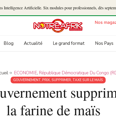
 Intelligence Artificielle. Six modules pour professionnels, dès septe
Nos magaz
Blog
Actualité
Le grand format
Nos Pays
cueil
ECONOMIE
,
République Démocratique Du Congo (R
GOUVERNEMENT
,
PRIX
,
SUPPRIMER
,
TAXE SUR LE MAÏS
uvernement supprime
la farine de maïs