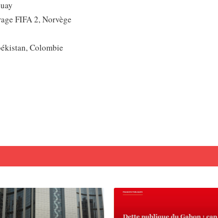
guay
rrage FIFA 2, Norvège
békistan, Colombie