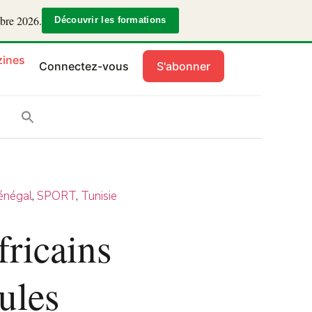
mbre 2026.
Découvrir les formations
ines
Connectez-vous
S'abonner
énégal
,
SPORT
,
Tunisie
fricains
ules