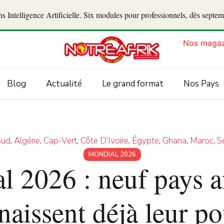
 Intelligence Artificielle. Six modules pour professionnels, dès septe
Nos magaz
Blog
Actualité
Le grand format
Nos Pays
Sud
,
Algérie
,
Cap-Vert
,
Côte D'Ivoire
,
Égypte
,
Ghana
,
Maroc
,
S
MONDIAL 2026
 2026 : neuf pays a
naissent déjà leur po