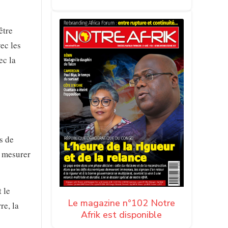
être
ec les
ec la
s de
e mesurer
 le
Le magazine n°102 Notre
re, la
Afrik est disponible