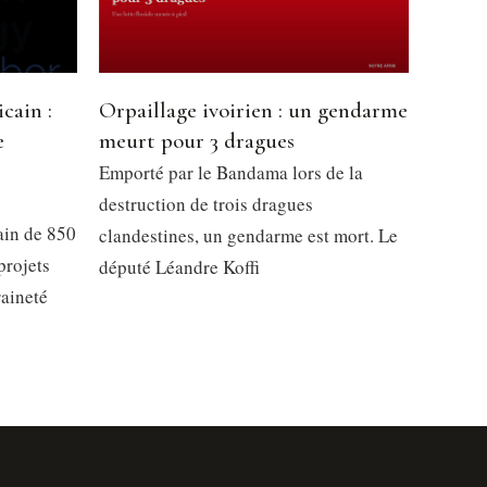
cain :
Orpaillage ivoirien : un gendarme
e
meurt pour 3 dragues
l
Emporté par le Bandama lors de la
destruction de trois dragues
ain de 850
clandestines, un gendarme est mort. Le
projets
député Léandre Koffi
raineté