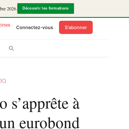
mbre 2026.
Découvrir les formations
ines
Connectez-vous
S'abonner
DC)
o s’apprête à
a un eurobond