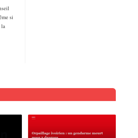
nseil
même si
 la