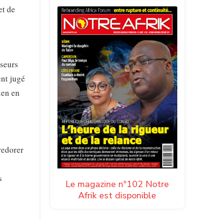
et de
sseurs
ent jugé
ien en
redorer
s
Le magazine n°102 Notre
Afrik est disponible