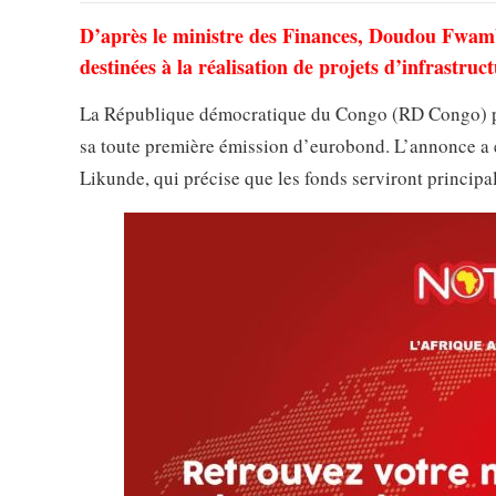
D’après le ministre des Finances, Doudou Fwamba
destinées à la réalisation de projets d’infrastruct
La République démocratique du Congo (RD Congo) prév
sa toute première émission d’eurobond. L’annonce a 
Likunde, qui précise que les fonds serviront principa