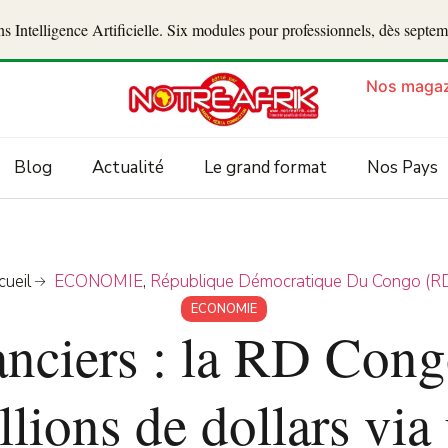
 Intelligence Artificielle. Six modules pour professionnels, dès septe
Nos magaz
Blog
Actualité
Le grand format
Nos Pays
cueil
ECONOMIE
,
République Démocratique Du Congo (R
ECONOMIE
nciers : la RD Cong
llions de dollars vi