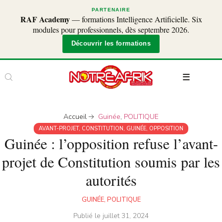
PARTENAIRE
RAF Academy
— formations Intelligence Artificielle. Six
modules pour professionnels, dès septembre 2026.
Découvrir les formations
Accueil
Guinée
,
POLITIQUE
AVANT-PROJET
,
CONSTITUTION
,
GUINÉE
,
OPPOSITION
Guinée : l’opposition refuse l’avant-
projet de Constitution soumis par les
autorités
GUINÉE
,
POLITIQUE
Publié le
juillet 31, 2024