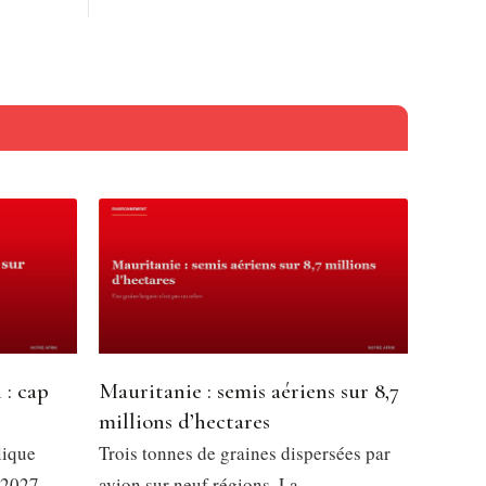
 : cap
Mauritanie : semis aériens sur 8,7
millions d’hectares
lique
Trois tonnes de graines dispersées par
 2027,
avion sur neuf régions. La