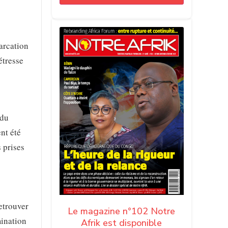
arcation
étresse
 du
nt été
 prises
retrouver
Le magazine n°102 Notre
mination
Afrik est disponible