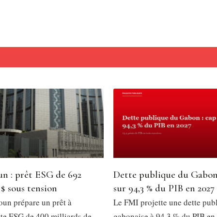
n : prêt ESG de 692
Dette publique du Gabon
 $ sous tension
sur 94,3 % du PIB en 2027
un prépare un prêt à
Le FMI projette une dette pub
e ESG de 400 milliards de
gabonaise à 94,3 % du PIB en