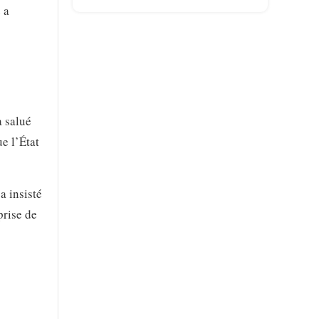
 a
a salué
e l’État
a insisté
prise de