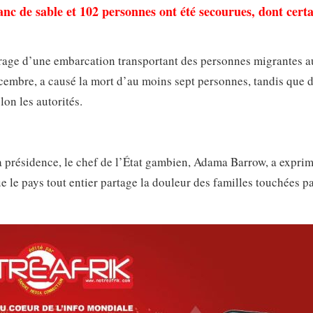
anc de sable et 102 personnes ont été secourues, dont cert
frage d’une embarcation transportant des personnes migrantes a
écembre, a causé la mort d’au moins sept personnes, tandis que 
on les autorités.
la présidence, le chef de l’État gambien, Adama Barrow, a exprim
ue le pays tout entier partage la douleur des familles touchées p