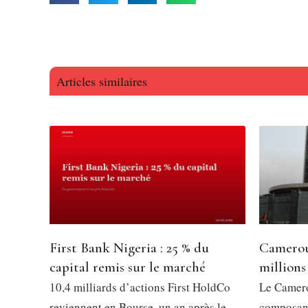
Articles similaires
First Bank Nigeria : 25 % du
Camerou
capital remis sur le marché
millions
10,4 milliards d’actions First HoldCo
Le Camero
reviennent en Bourse, un an après le
composant