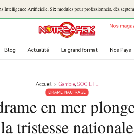
 Intelligence Artificielle. Six modules pour professionnels, dès septe
Nos magaz
Blog
Actualité
Le grand format
Nos Pays
Accueil
Gambie
,
SOCIETE
DRAME
,
NAUFRAGE
drame en mer plonge
la tristesse nationale