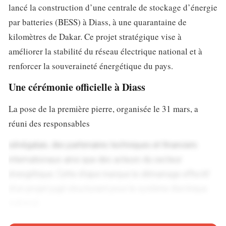
lancé la construction d’une centrale de stockage d’énergie
par batteries (BESS) à Diass, à une quarantaine de
kilomètres de Dakar. Ce projet stratégique vise à
améliorer la stabilité du réseau électrique national et à
renforcer la souveraineté énergétique du pays.
Une cérémonie officielle à Diass
La pose de la première pierre, organisée le 31 mars, a
réuni des responsables
sénégalais, des partenaires techniques et financiers
internationaux ainsi que des acteurs du secteur
énergétique. Cette étape marque le démarrage effectif
d’un projet jugé structurant pour le système électrique
national.
Téléchargez
l’application pour ne rien rater de