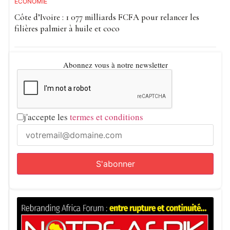
ECONOMIE
répondre efficacement à la croissance de la demande
Côte d’Ivoire : 1 077 milliards FCFA pour relancer les
énergétique au Sénégal.
filières palmier à huile et coco
Abonnez vous à notre newsletter
j'accepte les
termes et conditions