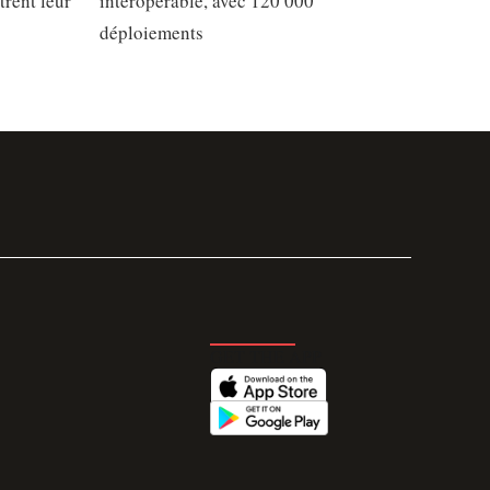
trent leur
interopérable, avec 120 000
déploiements
GET THE APP