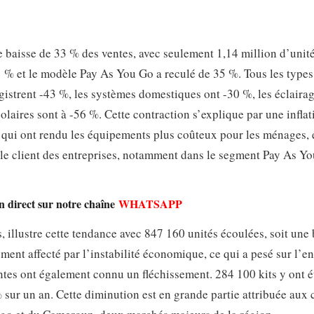
te baisse de 33 % des ventes, avec seulement 1,14 million d’unit
1 % et le modèle Pay As You Go a reculé de 35 %. Tous les types
gistrent -43 %, les systèmes domestiques ont -30 %, les éclaira
solaires sont à -56 %. Cette contraction s’explique par une inflat
 qui ont rendu les équipements plus coûteux pour les ménages, 
ille client des entreprises, notamment dans le segment Pay As Y
en direct sur notre chaîne
WHATSAPP
, illustre cette tendance avec 847 160 unités écoulées, soit une 
ement affecté par l’instabilité économique, ce qui a pesé sur l’
entes ont également connu un fléchissement. 284 100 kits y ont é
sur un an. Cette diminution est en grande partie attribuée aux 