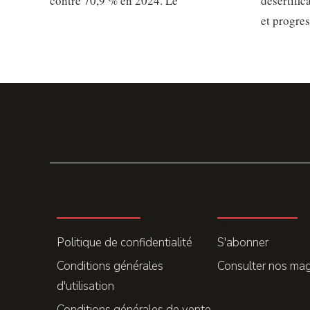
contre 70,9 % en 2024. Le
désertific
et progre
LA REDACTION
ABONNEMENT
Politique de confidentialité
S'abonner
Conditions générales
Consulter nos ma
d'utilisation
Conditions générales de vente