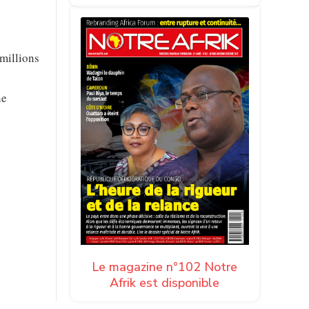
 millions
ne
Le magazine n°102 Notre
Afrik est disponible