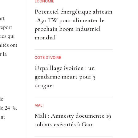
ECONOMIE
Potentiel énergétique africain
ort
: 850 TW pour alimenter le
report
prochain boom industriel
ues qui
mondial
nités ont
r la
CÔTE D'IVOIRE
Orpaillage ivoirien : un
gendarme meurt pour 3
dragues
de
MALI
de 24 %.
Mali : Amnesty documente 19
ont
soldats exécutés à Gao