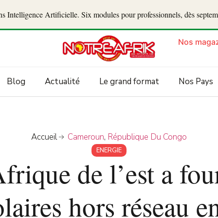
 Intelligence Artificielle. Six modules pour professionnels, dès septe
Nos magaz
Blog
Actualité
Le grand format
Nos Pays
Accueil
Cameroun
,
République Du Congo
ENERGIE
Afrique de l’est a fo
olaires hors réseau 