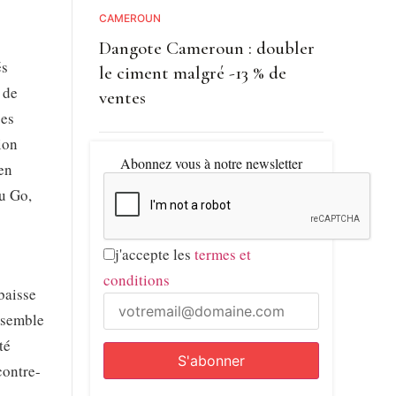
CAMEROUN
Dangote Cameroun : doubler
és
le ciment malgré -13 % de
 de
ventes
ges
ion
Abonnez vous à notre newsletter
en
ou Go,
j'accepte les
termes et
conditions
baisse
ensemble
té
contre-