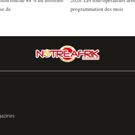
ation touche 84 % du territoire
2026. Les tour-opérateurs arbi
sse de
programmation des mois
gazines