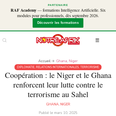
PARTENAIRE
RAF Academy
— formations Intelligence Artificielle. Six
modules pour professionnels, dès septembre 2026.
Découvrir les formations
Accueil
Ghana
,
Niger
DIPLOMATIE
,
RELATIONS INTERNATIONALES
,
TERRORISME
Coopération : le Niger et le Ghana
renforcent leur lutte contre le
terrorisme au Sahel
GHANA
,
NIGER
Publié le
mars 10, 2025