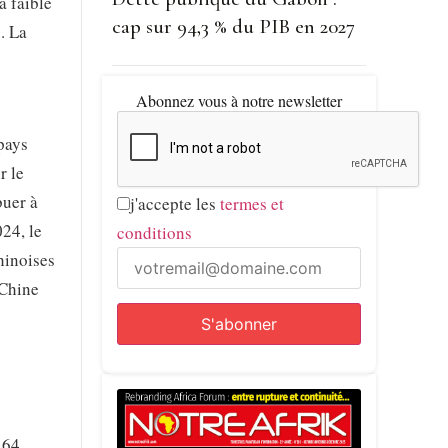
à faible
cap sur 94,3 % du PIB en 2027
. La
Abonnez vous à notre newsletter
pays
r le
buer à
j'accepte les
termes et
24, le
conditions
hinoises
 Chine
 64