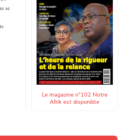
ue se
ts
Le magazine n°102 Notre
Afrik est disponible