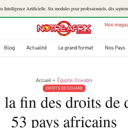
 Intelligence Artificielle. Six modules pour professionnels, dès septe
Nos magaz
Blog
Actualité
Le grand format
Nos Pays
Accueil
Égypte
,
Eswatini
DROITS DE DOUANE
 la fin des droits d
53 pays africains