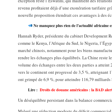
exception reste l’Eswatini, qui maintient des relation
revenu profitaient déjà d’une exonération tarifaire g
nouvelle proposition étendrait ces avantages à des é
Ne manquez plus rien de l’actualité africaine 
Hannah Ryder, présidente du cabinet Development Rei
comme le Kenya, l’Afrique du Sud, le Nigeria, l’Égypt
marché chinois, notamment pour les biens manufacturé
rendre les échanges plus équilibrés. La Chine reste 
volume des échanges entre les deux parties a atteint 2
vers le continent ont progressé de 3,5 %, atteignant 1
ont grimpé de 6,9 %, pour atteindre 116,79 milliards 
Lire :
Droits de douane américains : la BAD alert
Un déséquilibre persistant dans la balance commerci
Malgré une réduction modeste du déficit commercial a