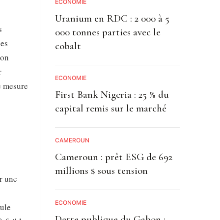
ECONOMIE
Uranium en RDC : 2 000 à 5
s
000 tonnes parties avec le
les
cobalt
lon
r
ECONOMIE
e mesure
First Bank Nigeria : 25 % du
capital remis sur le marché
CAMEROUN
Cameroun : prêt ESG de 692
millions $ sous tension
r une
ECONOMIE
eule
Dette publique du Gabon :