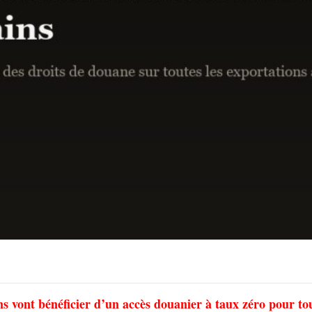
s vont bénéficier d’un accès douanier à taux zéro pour to