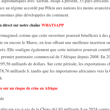
s diplomatiques avec Taïwan. Jusqu’à présent, 33 pays africains 
râce au régime accordé par Pékin aux nations les moins avancées
conomies plus développées du continent.
en direct sur notre chaîne
WHATSAPP
magined, estime que cette ouverture pourrait bénéficier à des 
e ou encore le Maroc, en leur offrant une meilleure insertion su
s. Elle souligne également que cette initiative pourrait contri
le premier partenaire commercial de l’Afrique depuis 2008. En 20
95,56 milliards de dollars. Sur cette période, les exportations c
78,76 milliards $, tandis que les importations africaines vers la
$.
e sur un risque de crise en Afrique
ale
fricain vis-à-vis de la Chine (61,93 milliards $ en 2024 contre