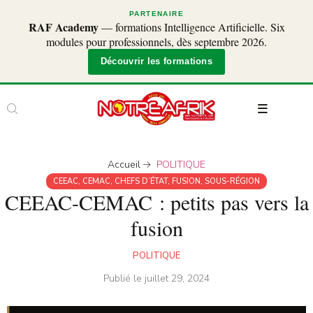
PARTENAIRE
RAF Academy
— formations Intelligence Artificielle. Six
modules pour professionnels, dès septembre 2026.
Découvrir les formations
Accueil
POLITIQUE
CEEAC
,
CEMAC
,
CHEFS D’ÉTAT
,
FUSION
,
SOUS-RÉGION
CEEAC-CEMAC : petits pas vers la
fusion
POLITIQUE
Publié le
juillet 29, 2024