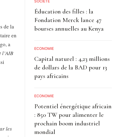
SOCIETE
Éducation des filles : la
Fondation Merck lance 47
s de la
bourses annuelles au Kenya
taire en
go, a
ECONOMIE
t l’AIB
Capital naturel : 4,23 millions
ssi
de dollars de la BAD pour 13
pays africains
ECONOMIE
Potentiel énergétique africain
: 850 TW pour alimenter le
prochain boom industriel
ar les
mondial