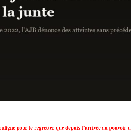
ouligne pour le regretter que depuis l’arrivée au pouvoir 