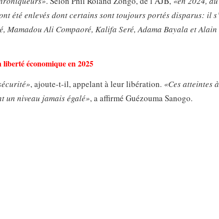
 chroniqueurs»
. Selon Phil Roland Zongo, de l’AJB,
«en 2024, au
nt été enlevés dont certains sont toujours portés disparus: il s
é, Mamadou Ali Compaoré, Kalifa Seré, Adama Bayala et Alain
en liberté économique en 2025
sécurité»
, ajoute-t-il, appelant à leur libération.
«Ces atteintes à
int un niveau jamais égalé»
, a affirmé Guézouma Sanogo.