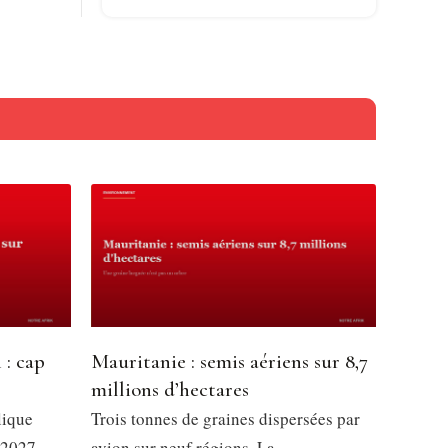
 : cap
Mauritanie : semis aériens sur 8,7
millions d’hectares
lique
Trois tonnes de graines dispersées par
 2027,
avion sur neuf régions. La