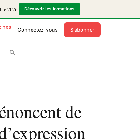
mbre 2026.
Découvrir les formations
ines
Connectez-vous
S'abonner
dénoncent de
 d’expression