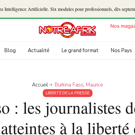
 Intelligence Artificielle. Six modules pour professionnels, dès septe
Nos magaz
Blog
Actualité
Le grand format
Nos Pays
Accueil
Burkina Faso
,
Maurice
LIBERTÉ DE LA PRESSE
o : les journalistes 
tteintes à la liberté