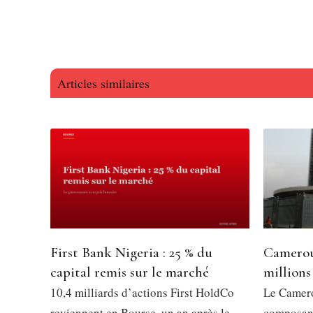
Articles similaires
First Bank Nigeria : 25 % du
Camerou
capital remis sur le marché
millions
10,4 milliards d’actions First HoldCo
Le Camero
reviennent en Bourse, un an après le
composant