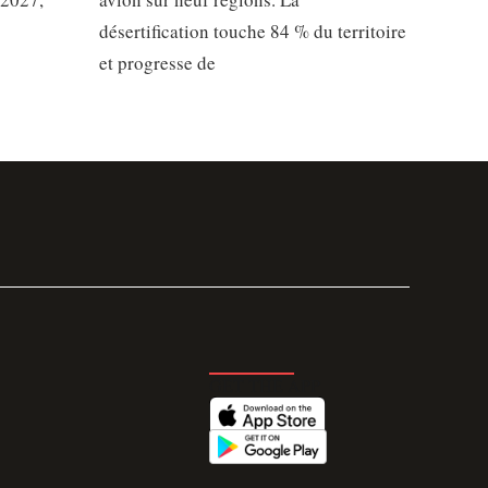
désertification touche 84 % du territoire
et progresse de
GET THE APP