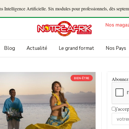
 Intelligence Artificielle. Six modules pour professionnels, dès septe
Nos magaz
Blog
Actualité
Le grand format
Nos Pays
Abonnez v
BIEN-ÊTRE
j'acce