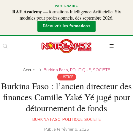
PARTENAIRE
RAF Academy
— formations Intelligence Artificielle. Six
modules pour professionnels, dès septembre 2026.
Découvrir les formations
Accueil
Burkina Faso
,
POLITIQUE
,
SOCIETE
JUSTICE
Burkina Faso : l’ancien directeur des
finances Camille Yaké Yé jugé pour
détournement de fonds
BURKINA FASO
,
POLITIQUE
,
SOCIETE
Publié le
février 9, 2026