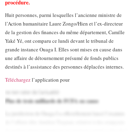
procédure.
Huit personnes, parmi lesquelles l’ancienne ministre de
l’Action humanitaire Laure Zongo/Hien et l’ex-directeur
de la gestion des finances du même département, Camille
Yaké Yé, ont comparu ce lundi devant le tribunal de
grande instance Ouaga I. Elles sont mises en cause dans
une affaire de détournement présumé de fonds publics
destinés à l’assistance des personnes déplacées internes.
Téléchargez
l’application pour
ne rien rater de l’actualité
Plus de trois milliards de FCFA en cause
La juridiction de Ouaga I a officiellement lancé l’examen
de l’affaire dite Amidou Tiegnan, relative à des soupçons
de malversations portant sur un montant estimé à plus de 3