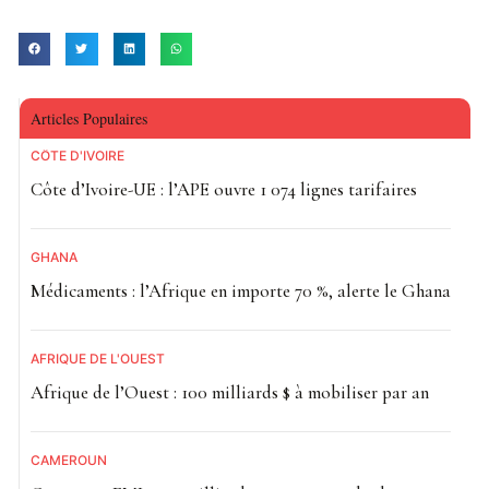
communiqués par la justice.
Lire :
Burkina Faso : la justice rejette la demande
de mise en liberté de Me Guy Hervé Kam
Articles Populaires
Les faits reprochés portent sur la gestion d’un compte
CÔTE D'IVOIRE
spécifique, dénommé
«Renforcement Prot-SOC/MASSN»
,
Côte d’Ivoire-UE : l’APE ouvre 1 074 lignes tarifaires
dédié à l’acquisition de vivres pour les personnes
déplacées internes. Ces populations, fragilisées par
GHANA
l’insécurité persistante au Burkina Faso, étaient les
Médicaments : l’Afrique en importe 70 %, alerte le Ghana
bénéficiaires directs de ces ressources publiques.
AFRIQUE DE L'OUEST
Afrique de l’Ouest : 100 milliards $ à mobiliser par an
CAMEROUN