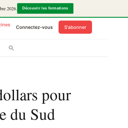
mbre 2026.
Découvrir les formations
ines
Connectez-vous
S'abonner
dollars pour
que du Sud