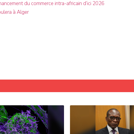
nancement du commerce intra-africain d’ici 2026
oulera à Alger