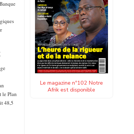
e Banque
égiques
Dr
t
nge
Le magazine n°102 Notre
an
Afrik est disponible
 le Plan
it 48,5