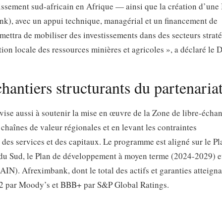
ssement sud-africain en Afrique — ainsi que la création d’un
nk), avec un appui technique, managérial et un financement de
ttra de mobiliser des investissements dans des secteurs strat
ion locale des ressources minières et agricoles », a déclaré le 
antiers structurants du partenaria
ise aussi à soutenir la mise en œuvre de la Zone de libre-écha
haînes de valeur régionales et en levant les contraintes
s, des services et des capitaux. Le programme est aligné sur le Pl
du Sud, le Plan de développement à moyen terme (2024-2029) et
IN). Afreximbank, dont le total des actifs et garanties atteigna
aa2 par Moody’s et BBB+ par S&P Global Ratings.