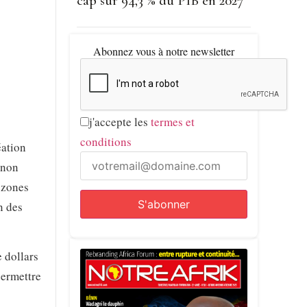
cap sur 94,3 % du PIB en 2027
Abonnez vous à notre newsletter
j'accepte les
termes et
conditions
éation
 non
s zones
n des
 dollars
permettre