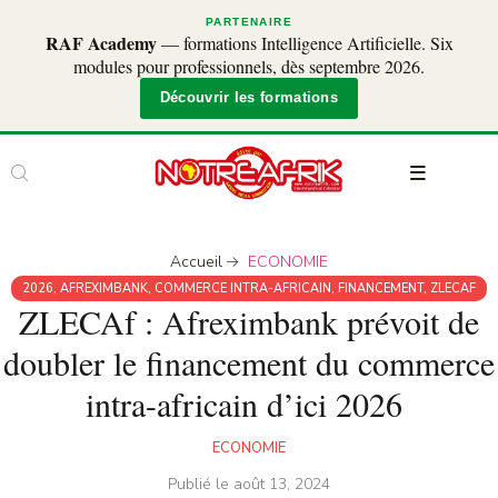
PARTENAIRE
RAF Academy
— formations Intelligence Artificielle. Six
modules pour professionnels, dès septembre 2026.
Découvrir les formations
Accueil
ECONOMIE
2026
,
AFREXIMBANK
,
COMMERCE INTRA-AFRICAIN
,
FINANCEMENT
,
ZLECAF
ZLECAf : Afreximbank prévoit de
doubler le financement du commerce
intra-africain d’ici 2026
ECONOMIE
Publié le
août 13, 2024