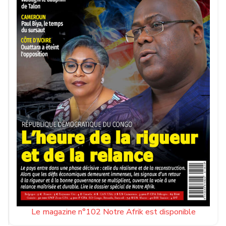
Le plus difficile commence désormais. Le Ghana croisera
la route de la Colombie le 3 juillet. Les Sud-Américains
ont terminé premiers du groupe K sans concéder la
moindre défaite et figurent parmi les équipes les plus
solides depuis le début du tournoi. Les Black Stars
devront retrouver la rigueur affichée face à l’Angleterre
pour espérer créer l’exploit.
Lire :
Mondial 2026 : le Cap-Vert surprend le
monde, le Sénégal et l’Égypte prolongent
l’aventure
La RD Congo héritera quant à elle de l’Angleterre,
vainqueur du groupe L. Les Three Lions abordent ce
rendez-vous avec le statut de favoris, mais les Léopards
ont déjà démontré qu’ils étaient capables de rivaliser avec
Le magazine n°102 Notre Afrik est disponible
des sélections majeures, comme en témoigne leur nul face