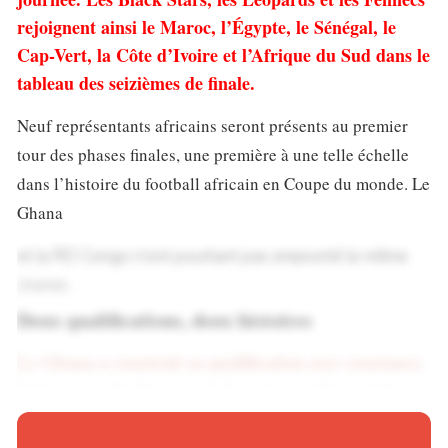
rejoignent ainsi le Maroc, l’Égypte, le Sénégal, le
Cap-Vert, la Côte d’Ivoire et l’Afrique du Sud dans le
tableau des seizièmes de finale.
Neuf représentants africains seront présents au premier
tour des phases finales, une première à une telle échelle
dans l’histoire du football africain en Coupe du monde. Le
Ghana
et la RD Congo n’ont pourtant pas emprunté le même
chemin.
Deux qualifications, deux histoires
Le Ghana a construit sa qualification avec constance.
Vainqueurs du Panama (1-0), auteurs d’un nul de
prestige contre l’Angleterre (0-0), les hommes de
Carlos Queiroz ont terminé leur phase de groupes