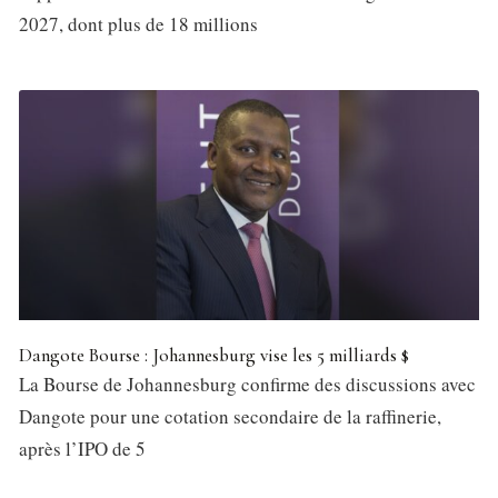
Le défi change désormais de dimension. Il ne s’agit plus
2027, dont plus de 18 millions
seulement de sortir des groupes. Il s’agit de continuer à
écrire l’histoire.
Dangote Bourse : Johannesburg vise les 5 milliards $
La Bourse de Johannesburg confirme des discussions avec
Dangote pour une cotation secondaire de la raffinerie,
après l’IPO de 5