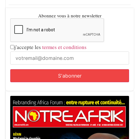
Opposés à l’Autriche lors de la dernière journée, les
hommes de Vladimir Petković ont obtenu un match nul (1-
Abonnez vous à notre newsletter
1) qui leur permet de terminer à la deuxième place du
groupe J derrière l’Argentine.
Après une entrée en matière compliquée face à
j'accepte les
termes et conditions
l’Albiceleste, les Algériens auront progressivement élevé
leur niveau de jeu. Leur succès contre la Jordanie avait
relancé leur campagne, et ce nul face aux Autrichiens
confirme leur capacité à gérer un rendez-vous à fort enjeu.
Les Fennecs retrouveront désormais la Suisse en
seizièmes de finale. Une affiche relevée, mais loin d’être
inaccessible pour une sélection qui semble monter en
puissance au fil de la compétition.
Des défis immenses en seizièmes