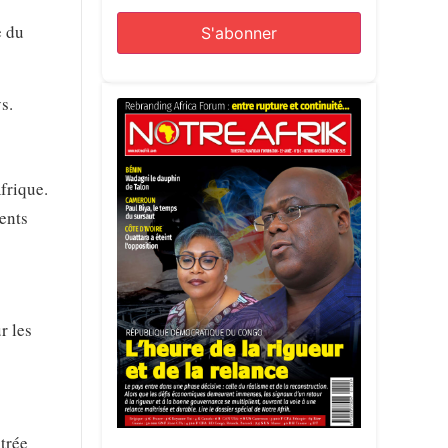
e du
s.
frique.
ments
r les
ntrée