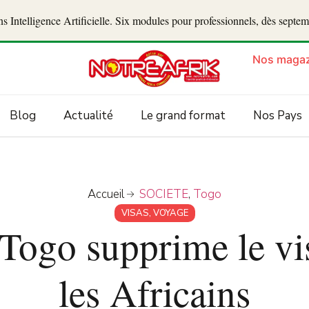
 Intelligence Artificielle. Six modules pour professionnels, dès septe
Nos magaz
Blog
Actualité
Le grand format
Nos Pays
Accueil
SOCIETE
,
Togo
VISAS
,
VOYAGE
 Togo supprime le vi
les Africains