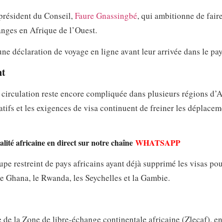
e président du Conseil,
Faure Gnassingbé
, qui ambitionne de fair
anges en Afrique de l’Ouest.
ne déclaration de voyage en ligne avant leur arrivée dans le pay
nt
e circulation reste encore compliquée dans plusieurs régions d’A
atifs et les exigences de visa continuent de freiner les déplace
lité africaine en direct sur notre chaîne
WHATSAPP
pe restreint de pays africains ayant déjà supprimé les visas pou
 le Ghana, le Rwanda, les Seychelles et la Gambie.
e de la Zone de libre-échange continentale africaine (Zlecaf), e